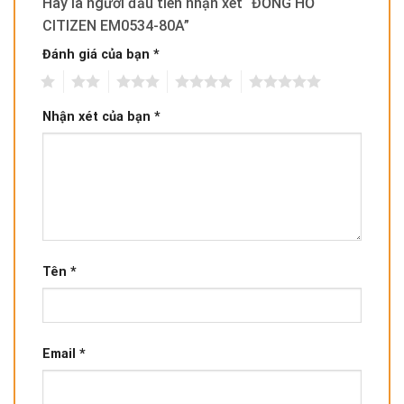
Hãy là người đầu tiên nhận xét “ĐỒNG HỒ
CITIZEN EM0534-80A”
Đánh giá của bạn
*
1
2
3
4
5
Nhận xét của bạn
*
Tên
*
Email
*