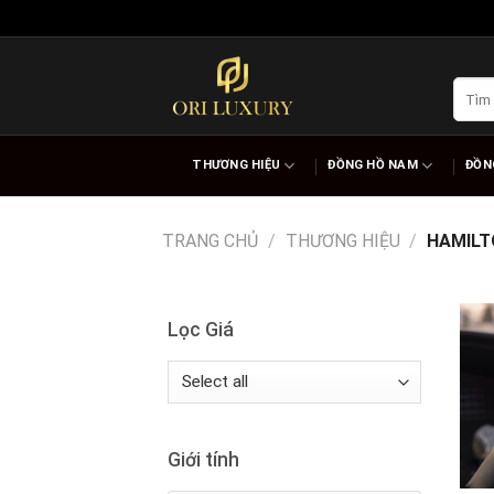
Skip
to
content
Tìm
kiếm:
THƯƠNG HIỆU
ĐỒNG HỒ NAM
ĐỒN
TRANG CHỦ
/
THƯƠNG HIỆU
/
HAMILT
Lọc Giá
Giới tính