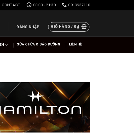
CONTACT
08:00 - 21:30
0919937110
GIỎ HÀNG /
0
₫
ĐĂNG NHẬP
SỬA CHỮA & BẢO DƯỠNG
LIÊN HỆ
IỆN