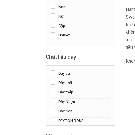
Nam
Hami
Nữ
Swat
lượn
Cặp
khôn
Unisex
mọi 
nền 
Chất liệu dây
Khôn
Dây da
Dây lưới
Dây thép
Dây Nhựa
Dây đen
PEYTON ROUS
Morellato