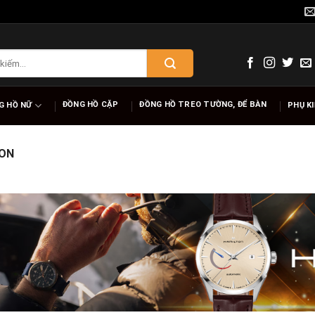
ĐỒNG HỒ CẶP
ĐỒNG HỒ TREO TƯỜNG, ĐỂ BÀN
G HỒ NỮ
PHỤ K
ON