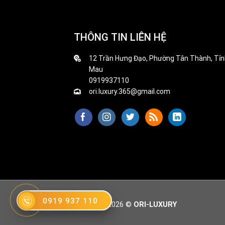
THÔNG TIN LIÊN HỆ
12 Trần Hưng Đạo, Phường Tân Thành, Tỉn
Mau
0919937110
ori.luxury.365@gmail.com
0919 937 110
Copyright 2026 ©
ORI-LUXURY