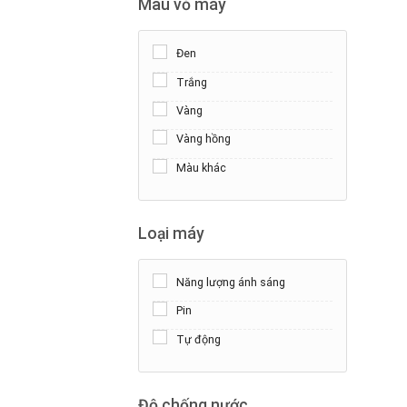
Màu vỏ máy
Da Cá Sấu
Da Bò
Đen
Trắng
Vàng
Vàng hồng
Màu khác
Loại máy
Năng lượng ánh sáng
Pin
Tự động
Độ chống nước