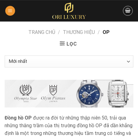
Skip
to
content
TRANG CHỦ
/
THƯƠNG HIỆU
/
OP
LỌC
Đồng hồ OP
được ra đời từ những thập niên 50, trải qua
những thăng trầm của thị trường đồng hồ OP đã dần khẳng
định là một trong những thương hiệu tầm trung có tiếng và