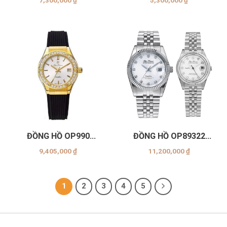
7,300,000
₫
5,300,000
₫
ĐỒNG HỒ OP990
ĐỒNG HỒ OP89322
(-45DLK-GL-TRẮNG
(AGS-TRẮNG) & ĐỒNG
9,405,000
₫
11,200,000
₫
DÂY ĐEN)
HỒ OP68322 (L29S-
TRẮNG)
1
2
3
4
5