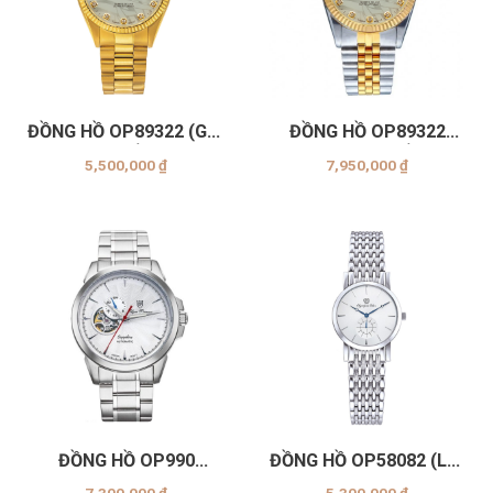
ĐỒNG HỒ OP89322 (GK-
ĐỒNG HỒ OP89322
CỌ TRẮNG)
(AGSK-CỌ TRẮNG)
5,500,000
₫
7,950,000
₫
ĐỒNG HỒ OP990
ĐỒNG HỒ OP58082 (LS-
(-083AMS-Trắng)
Trắng)