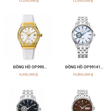
12,550,000
₫
12,550,000
₫
ĐỒNG HỒ OP990
ĐỒNG HỒ OP99141
(-45DLK-GL-TRẮNG
(-71AGS-TRẮNG)
9,405,000
₫
10,850,000
₫
DÂY TRẮNG)