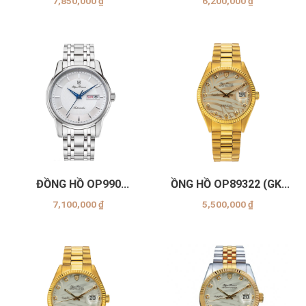
7,850,000
₫
6,200,000
₫
ĐỒNG HỒ OP990
ỒNG HỒ OP89322 (GK-
(-16AMS-TRẮNG)
CỌ VÀNG)
7,100,000
₫
5,500,000
₫