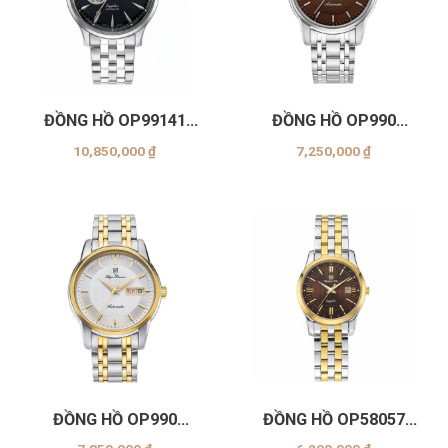
ĐỒNG HỒ OP99141
ĐỒNG HỒ OP990
(AGS-ĐEN)
(-16AMS-NÂU)
10,850,000
₫
7,250,000
₫
ĐỒNG HỒ OP990
ĐỒNG HỒ OP58057
(-16AMSK-TRẮNG)
(LSK-NÂU)