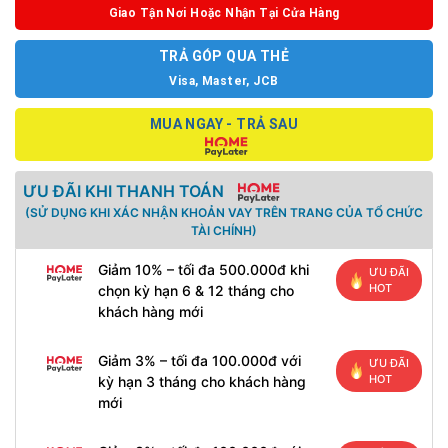
Giao Tận Nơi Hoặc Nhận Tại Cửa Hàng
TRẢ GÓP QUA THẺ
Visa, Master, JCB
MUA NGAY - TRẢ SAU
ƯU ĐÃI KHI THANH TOÁN
(SỬ DỤNG KHI XÁC NHẬN KHOẢN VAY TRÊN TRANG CỦA TỔ CHỨC
TÀI CHÍNH)
Giảm 10% – tối đa 500.000đ khi
ƯU ĐÃI
HOT
chọn kỳ hạn 6 & 12 tháng cho
khách hàng mới
Giảm 3% – tối đa 100.000đ với
ƯU ĐÃI
HOT
kỳ hạn 3 tháng cho khách hàng
mới