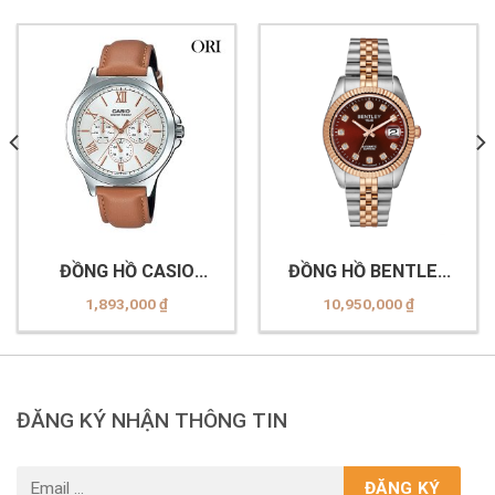
ĐỒNG HỒ CASIO
ĐỒNG HỒ BENTLEY
MTP-V300L-7A2UDF
BL2333 (-15MTDI-R
1,893,000
₫
10,950,000
₫
AMSR Nâu)
ĐĂNG KÝ NHẬN THÔNG TIN