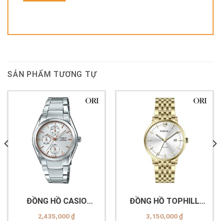
SẢN PHẨM TƯƠNG TỰ
ĐỒNG HỒ CASIO
ĐỒNG HỒ TOPHILL
MTP-1405D-7ADF
TA038G.S2652
2,435,000
₫
3,150,000
₫