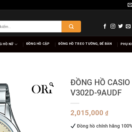
ĐỒNG HỒ CẶP
ĐỒNG HỒ TREO TƯỜNG, ĐỂ BÀN
G HỒ NỮ
PHỤ K
ĐỒNG HỒ CASIO
V302D-9AUDF
2,015,000
₫
Đồng hồ chính hãng 100