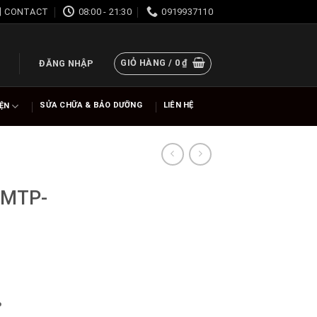
CONTACT
08:00 - 21:30
0919937110
GIỎ HÀNG /
0
₫
ĐĂNG NHẬP
SỬA CHỮA & BẢO DƯỠNG
LIÊN HỆ
IỆN
 MTP-
%