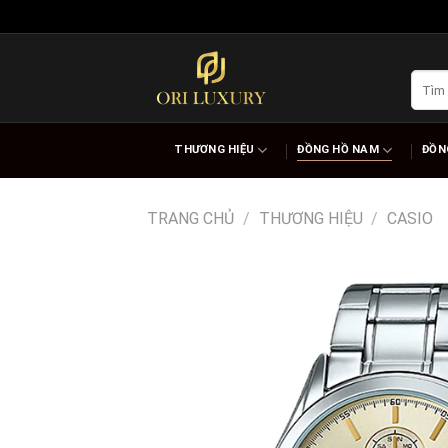
Skip
to
content
Tìm
kiếm:
THƯƠNG HIỆU
ĐỒNG HỒ NAM
ĐỒN
TRANG CHỦ
/
THƯƠNG HIỆU
/
CASIO