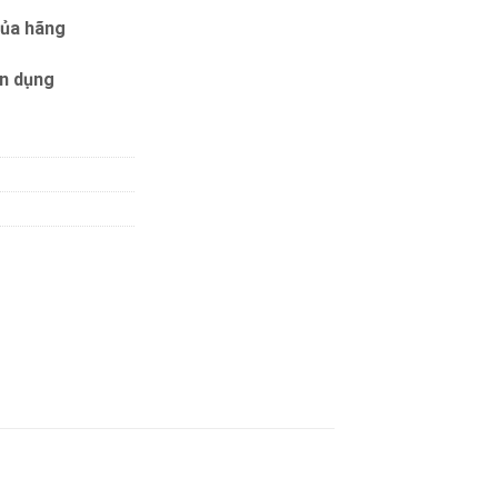
của hãng
ín dụng