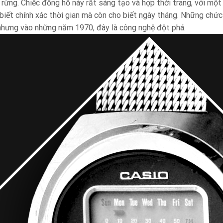
 rừng. Chiếc đồng hồ này rất sáng tạo và hợp thời trang, với mộ
biết chính xác thời gian mà còn cho biết ngày tháng. Những chức
nhưng vào những năm 1970, đây là công nghệ đột phá.