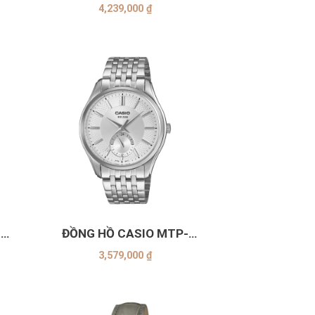
5AVDF
4,239,000
₫
+
-
ĐỒNG HỒ CASIO MTP-
B315D-7AVDF
3,579,000
₫