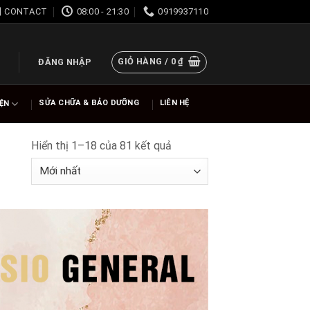
CONTACT
08:00 - 21:30
0919937110
GIỎ HÀNG /
0
₫
ĐĂNG NHẬP
SỬA CHỮA & BẢO DƯỠNG
LIÊN HỆ
IỆN
Hiển thị 1–18 của 81 kết quả