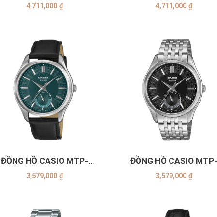
8AVDF
7AVDF
4,711,000
₫
4,711,000
₫
+
ĐỒNG HỒ CASIO MTP-
ĐỒNG HỒ CASIO MTP
B315L-3AVDF
B315D-1AVDF
3,579,000
₫
3,579,000
₫