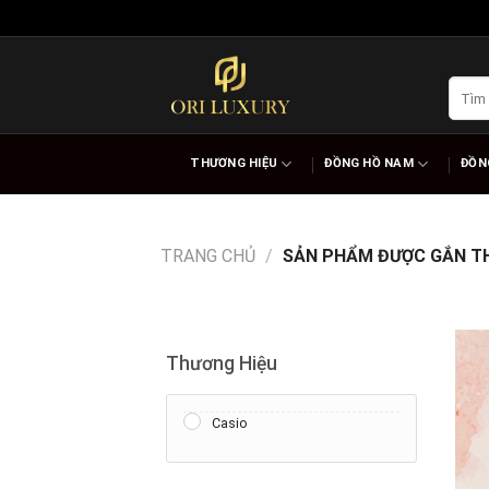
Skip
to
content
Tìm
kiếm:
THƯƠNG HIỆU
ĐỒNG HỒ NAM
ĐỒN
TRANG CHỦ
/
SẢN PHẨM ĐƯỢC GẮN TH
Thương Hiệu
Casio