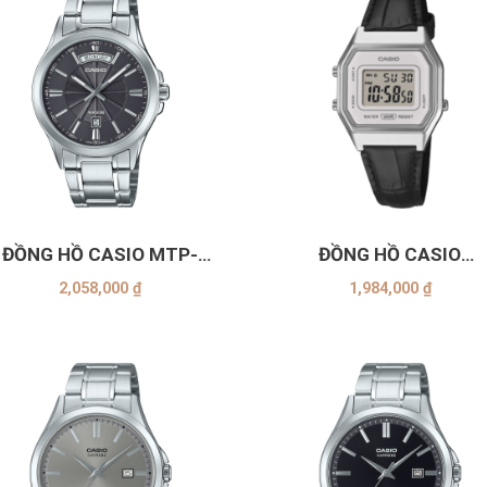
+
ĐỒNG HỒ CASIO MTP-
ĐỒNG HỒ CASIO
1381D-8AVDF
LA680WEL-1DF
2,058,000
₫
1,984,000
₫