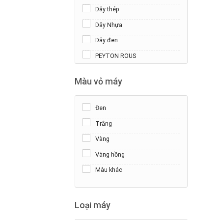
Dây thép
Dây Nhựa
Dây đen
PEYTON ROUS
Morellato
Màu vỏ máy
Da Cá Sấu
Da Bò
Đen
Trắng
Vàng
+
Vàng hồng
Màu khác
Loại máy