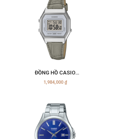
+
ĐỒNG HỒ CASIO
LA680WEL-8A2DF
1,984,000
₫