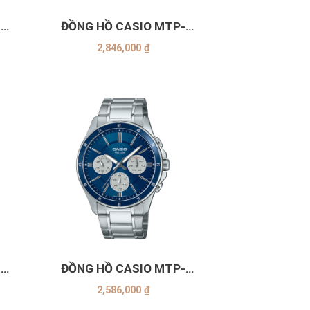
-
ĐỒNG HỒ CASIO MTP-
B190D-1BVDF
2,846,000
₫
+
-
ĐỒNG HỒ CASIO MTP-
1374D-2A3VDF
2,586,000
₫