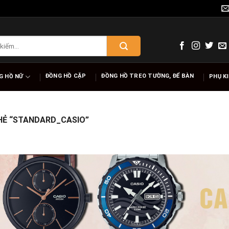
ĐỒNG HỒ CẶP
ĐỒNG HỒ TREO TƯỜNG, ĐỂ BÀN
G HỒ NỮ
PHỤ K
Ẻ “STANDARD_CASIO”