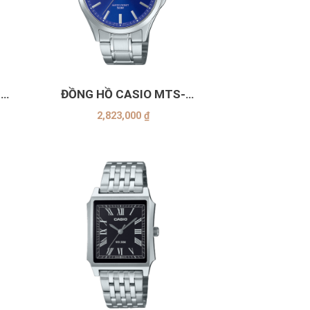
+
-
ĐỒNG HỒ CASIO MTS-
115D-2A1VDF
2,823,000
₫
+