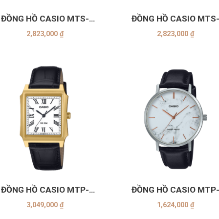
ĐỒNG HỒ CASIO MTS-
ĐỒNG HỒ CASIO MTS
115D-2A2VDF
115D-7AVDF
2,823,000
₫
2,823,000
₫
+
ĐỒNG HỒ CASIO MTP-
ĐỒNG HỒ CASIO MTP
B190GL-7BVDF
VT01LM-7AUDF
3,049,000
₫
1,624,000
₫