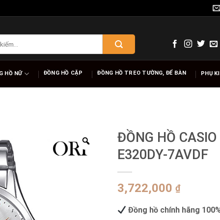
ĐỒNG HỒ CẶP
ĐỒNG HỒ TREO TƯỜNG, ĐỂ BÀN
G HỒ NỮ
PHỤ K
ĐỒNG HỒ CASIO
E320DY-7AVDF
3,722,000
₫
Đồng hồ chính hãng 100