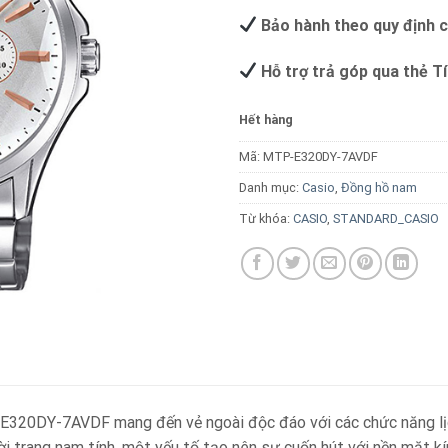
Bảo hành theo quy định 
Hỗ trợ trả góp qua thẻ T
Hết hàng
Mã:
MTP-E320DY-7AVDF
Danh mục:
Casio
,
Đồng hồ nam
Từ khóa:
CASIO
,
STANDARD_CASIO
320DY-7AVDF mang đến vẻ ngoài độc đáo với các chức năng lịch
ời trang nam tính, một yếu tố tạo nên sự cuốn hút với nền mặt k