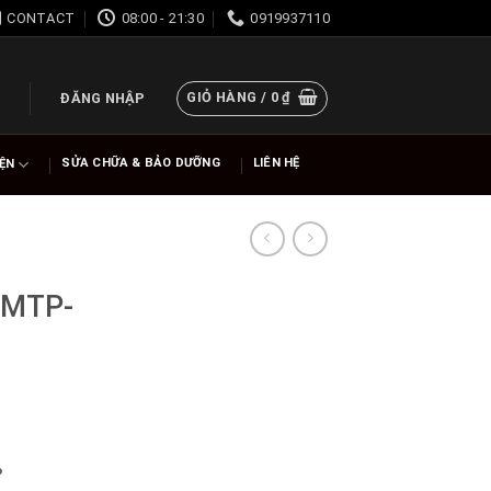
CONTACT
08:00 - 21:30
0919937110
GIỎ HÀNG /
0
₫
ĐĂNG NHẬP
SỬA CHỮA & BẢO DƯỠNG
LIÊN HỆ
IỆN
 MTP-
%