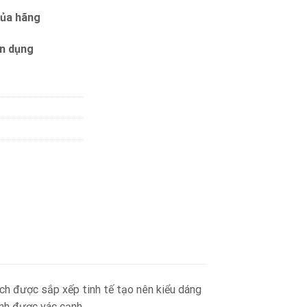
của hãng
ín dụng
 được sắp xếp tinh tế tạo nên kiểu dáng
ính được vác cạnh.