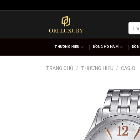
Skip
to
content
Tìm
kiếm:
THƯƠNG HIỆU
ĐỒNG HỒ NAM
ĐỒN
TRANG CHỦ
/
THƯƠNG HIỆU
/
CASIO