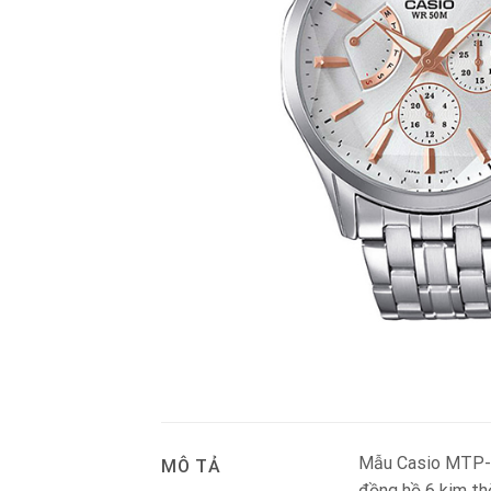
Mẫu Casio MTP-E
MÔ TẢ
đồng hồ 6 kim th