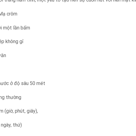
̀: Mạ crôm
ới một lần bấm
ép không gỉ
văn
nước ở độ sâu 50 mét
ông thường
 (giờ, phút, giây),
 ngày, thứ)