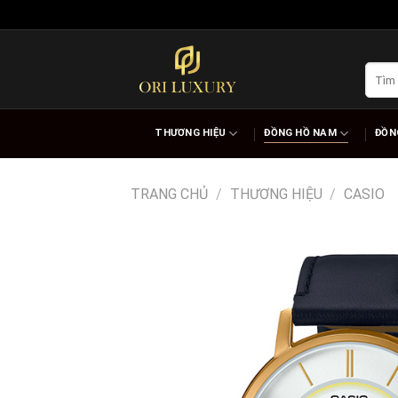
Skip
to
content
Tìm
kiếm:
THƯƠNG HIỆU
ĐỒNG HỒ NAM
ĐỒN
TRANG CHỦ
/
THƯƠNG HIỆU
/
CASIO