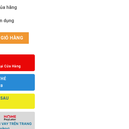
của hãng
ín dụng
7AVDF số lượng
 GIỎ HÀNG
ại Cửa Hàng
THẺ
CB
 SAU
 VAY TRÊN TRANG
HÍNH)