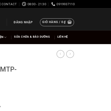
CONTACT
08:00 - 21:30
0919937110
GIỎ HÀNG /
0
₫
ĐĂNG NHẬP
SỬA CHỮA & BẢO DƯỠNG
LIÊN HỆ
IỆN
 MTP-
%