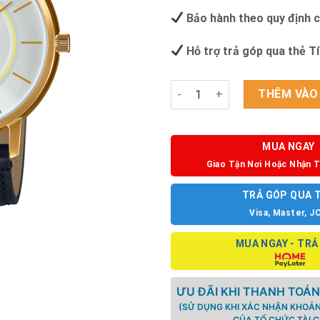
Bảo hành theo quy định 
Hỗ trợ trả góp qua thẻ T
ĐỒNG HỒ CASIO MTP-B120GL-
THÊM VÀO
MUA NGAY
Giao Tận Nơi Hoặc Nhận T
TRẢ GÓP QUA 
Visa, Master, J
MUA NGAY - TRẢ
ƯU ĐÃI KHI THANH TOÁN
(SỬ DỤNG KHI XÁC NHẬN KHOẢN
CỦA TỔ CHỨC TÀI C