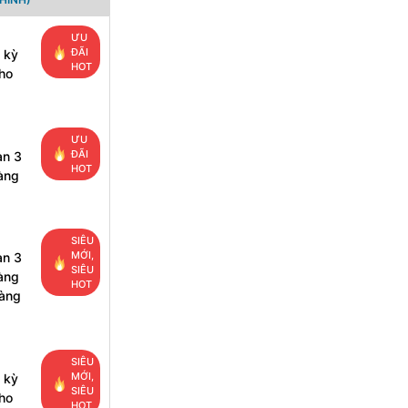
ƯU
ĐÃI
 kỳ
HOT
ho
ƯU
ĐÃI
ạn 3
HOT
àng
SIÊU
MỚI,
ạn 3
SIÊU
àng
HOT
hàng
SIÊU
MỚI,
 kỳ
SIÊU
ho
HOT