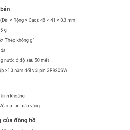
 bản
 (Dài × Rộng × Cao): 48 × 41 × 8.3 mm
45 g
/ gờ: Thép không gỉ
 da
ng nước ở độ sâu 50 mét
ấp xỉ: 3 năm đối với pin SR920SW
kính khoáng
 Vỏ mạ ion màu vàng
g của đồng hồ