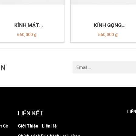
+
KÍNH MÁT
KÍNH GỌNG
EXFASH_EF53754_C09
VELOCITY_VL23477_C0
660,000
₫
560,000
₫
IN
LIÊ
LIÊN KẾT
h Cà
Giới Thiệu - Liên Hệ