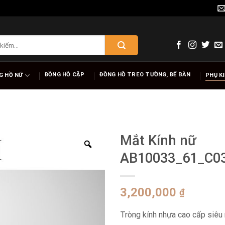
ĐỒNG HỒ CẶP
ĐỒNG HỒ TREO TƯỜNG, ĐỂ BÀN
G HỒ NỮ
PHỤ K
Mắt Kính nữ
AB10033_61_C0
3,200,000
₫
Tròng kính nhựa cao cấp siêu