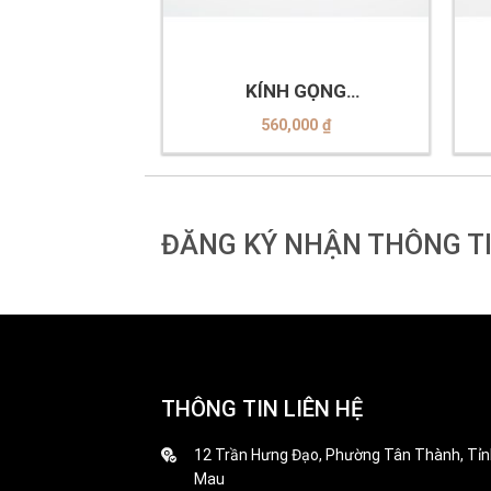
+
+
ÁT Helen
KÍNH GỌNG
H2630_N08
VELOCITY_VL23292_C06
0,000
₫
560,000
₫
ĐĂNG KÝ NHẬN THÔNG T
THÔNG TIN LIÊN HỆ
12 Trần Hưng Đạo, Phường Tân Thành, Tỉn
Mau