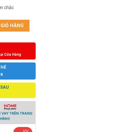
ền chắc
số lượng
 GIỎ HÀNG
ại Cửa Hàng
THẺ
CB
 SAU
 VAY TRÊN TRANG
HÍNH)
ƯU