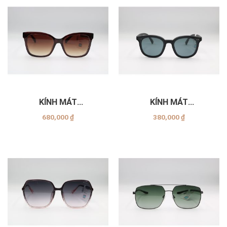
KÍNH MÁT
KÍNH MÁT
EXFASH_EF53751_C07
EXFASH_EF44741_C1
680,000
₫
380,000
₫