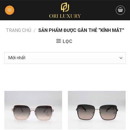
Skip
to
content
TRANG CHỦ
/
SẢN PHẨM ĐƯỢC GẮN THẺ “KÍNH MÁT”
LỌC