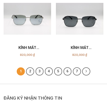
KÍNH MÁT
KÍNH MÁT
EXFASH_EF23008_C15
EXFASH_EF23008_C04
820,000
₫
820,000
₫
1
2
3
4
5
6
7
ĐĂNG KÝ NHẬN THÔNG TIN