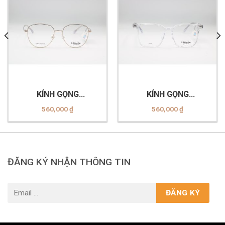
KÍNH GỌNG
KÍNH GỌNG
2
VELOCITY_VL23394_C03
VELOCITY_VL23291_C02
560,000
₫
560,000
₫
ĐĂNG KÝ NHẬN THÔNG TIN