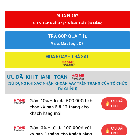
MUA NGAY
Giao Tận Nơi Hoặc Nhận Tại Cửa Hàng
TRẢ GÓP QUA THẺ
Visa, Master, JCB
MUA NGAY - TRẢ SAU
ƯU ĐÃI KHI THANH TOÁN
(SỬ DỤNG KHI XÁC NHẬN KHOẢN VAY TRÊN TRANG CỦA TỔ CHỨC
TÀI CHÍNH)
Giảm 10% – tối đa 500.000đ khi
ƯU ĐÃI
HOT
chọn kỳ hạn 6 & 12 tháng cho
khách hàng mới
Giảm 3% – tối đa 100.000đ với
ƯU ĐÃI
HOT
kỳ hạn 3 tháng cho khách hàng