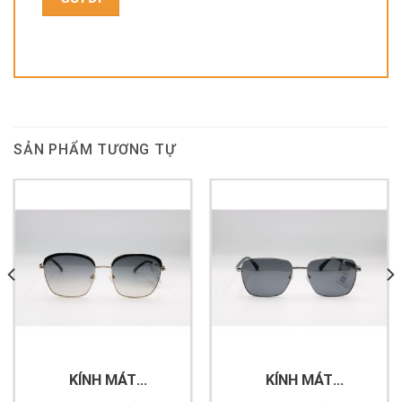
SẢN PHẨM TƯƠNG TỰ
KÍNH MÁT
KÍNH MÁT
EXFASH_EF70950_C17
EXFASH_EF23008_C16