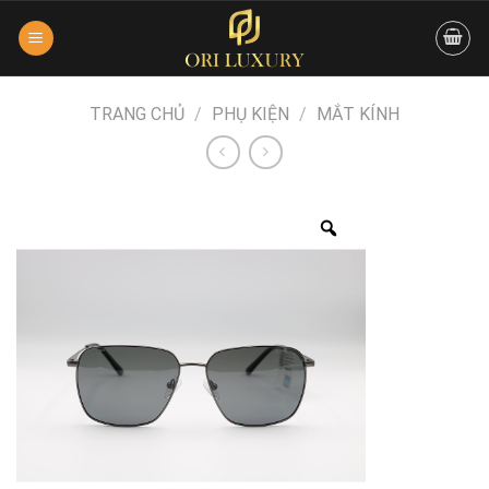
Skip
to
content
TRANG CHỦ
/
PHỤ KIỆN
/
MẮT KÍNH