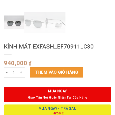
KÍNH MÁT EXFASH_EF70911_C30
940,000
₫
KÍNH MÁT EXFASH_EF70911_C30 số lượng
THÊM VÀO GIỎ HÀNG
MUA NGAY
Giao Tận Nơi Hoặc Nhận Tại Cửa Hàng
MUA NGAY - TRẢ SAU