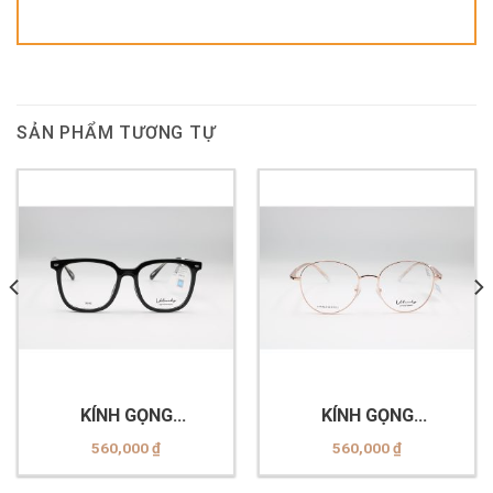
SẢN PHẨM TƯƠNG TỰ
KÍNH GỌNG
KÍNH GỌNG
VELOCITY_VL23371_C01
VELOCITY_VL23353_C02
560,000
₫
560,000
₫