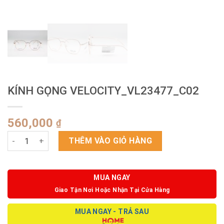
KÍNH GỌNG VELOCITY_VL23477_C02
560,000
₫
KÍNH GỌNG VELOCITY_VL23477_C02 số lượng
THÊM VÀO GIỎ HÀNG
MUA NGAY
Giao Tận Nơi Hoặc Nhận Tại Cửa Hàng
MUA NGAY - TRẢ SAU