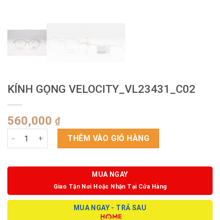
KÍNH GỌNG VELOCITY_VL23431_C02
560,000
₫
KÍNH GỌNG VELOCITY_VL23431_C02 số lượng
THÊM VÀO GIỎ HÀNG
MUA NGAY
Giao Tận Nơi Hoặc Nhận Tại Cửa Hàng
MUA NGAY - TRẢ SAU