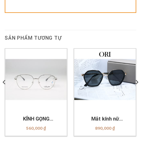
SẢN PHẨM TƯƠNG TỰ
KÍNH GỌNG
Mắt kính nữ
VELOCITY_VL23394_C04
JUBILANT
560,000
₫
890,000
₫
TR1762_56_C1