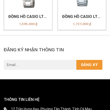
ĐỒNG HỒ CASIO LTP-
ĐỒNG HỒ CASIO LTP-
1302D-1A2VDF
1302DD-4A2VDF
1,595,000
₫
1,727,000
₫
ĐĂNG KÝ NHẬN THÔNG TIN
THÔNG TIN LIÊN HỆ
12 Trần Hưng Đạo, Phường Tân Thành, Tỉnh Cà Mau