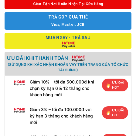
Giao Tận Nơi Hoặc Nhận Tại Cửa Hàng
TRẢ GÓP QUA THẺ
Visa, Master, JCB
MUA NGAY - TRẢ SAU
ƯU ĐÃI KHI THANH TOÁN
(SỬ DỤNG KHI XÁC NHẬN KHOẢN VAY TRÊN TRANG CỦA TỔ CHỨC
TÀI CHÍNH)
Giảm 10% – tối đa 500.000đ khi
ƯU ĐÃI
HOT
chọn kỳ hạn 6 & 12 tháng cho
khách hàng mới
Giảm 3% – tối đa 100.000đ với
ƯU ĐÃI
HOT
kỳ hạn 3 tháng cho khách hàng
mới