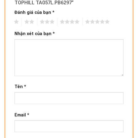
TOPHILL TA057L.PB6297”
Đánh giá của bạn
*
1
2
3
4
5
Nhận xét của bạn
*
Tên
*
Email
*