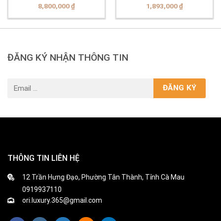
BL2416 (-101MWBI
MTP-V300L-7A2UDF
8,800,000
₫
1,893,000
₫
MS Đen)
ĐĂNG KÝ NHẬN THÔNG TIN
THÔNG TIN LIÊN HỆ
12 Trần Hưng Đạo, Phường Tân Thành, Tỉnh Cà Mau
0919937110
ori.luxury.365@gmail.com