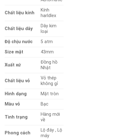
Kính
Chất liệu kính
harldlex
Dây kim
Chất liệu dây
loại
Độ chịu nước
5 atm
Size mặt
43mm
Đồng hồ
Xuất xứ
Nhật
Vỏ thép
Chất liệu vỏ
không gỉ
Hình dạng
Mặt tròn
Màu vỏ
Bạc
Hàng mới
Tình trạng
về
Lộ đáy
,
Lộ
Phong cách
máy