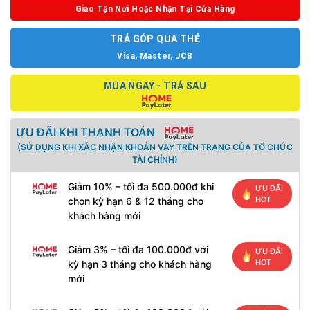
Giao Tận Nơi Hoặc Nhận Tại Cửa Hàng
TRẢ GÓP QUA THẺ
Visa, Master, JCB
MUA NGAY - TRẢ SAU
ƯU ĐÃI KHI THANH TOÁN
(SỬ DỤNG KHI XÁC NHẬN KHOẢN VAY TRÊN TRANG CỦA TỔ CHỨC
TÀI CHÍNH)
Giảm 10% – tối đa 500.000đ khi
ƯU ĐÃI
HOT
chọn kỳ hạn 6 & 12 tháng cho
khách hàng mới
Giảm 3% – tối đa 100.000đ với
ƯU ĐÃI
HOT
kỳ hạn 3 tháng cho khách hàng
mới