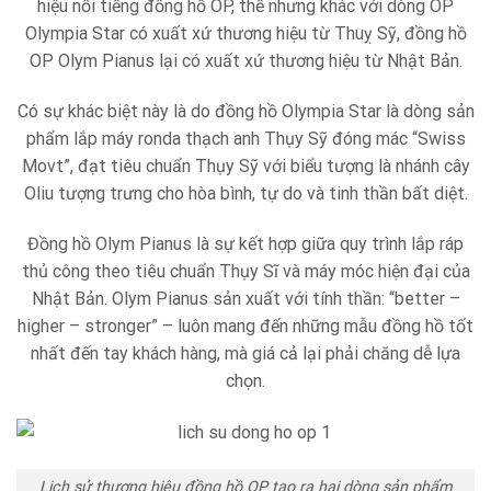
hiệu nổi tiếng đồng hồ OP, thế nhưng khác với dòng OP
Olympia Star có xuất xứ thương hiệu từ Thuỵ Sỹ, đồng hồ
OP Olym Pianus lại có xuất xứ thương hiệu từ Nhật Bản.
Có sự khác biệt này là do đồng hồ Olympia Star là dòng sản
phẩm lắp máy ronda thạch anh Thụy Sỹ đóng mác “Swiss
Movt”, đạt tiêu chuẩn Thụy Sỹ với biểu tượng là nhánh cây
Oliu tượng trưng cho hòa bình, tự do và tinh thần bất diệt.
Đồng hồ Olym Pianus là sự kết hợp giữa quy trình lắp ráp
thủ công theo tiêu chuẩn Thụy Sĩ và máy móc hiện đại của
Nhật Bản. Olym Pianus sản xuất với tính thần: “better –
higher – stronger” – luôn mang đến những mẫu đồng hồ tốt
nhất đến tay khách hàng, mà giá cả lại phải chăng dễ lựa
chọn.
Lịch sử thương hiệu đồng hồ OP tạo ra hai dòng sản phẩm