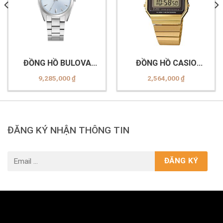
ĐỒNG HỒ BULOVA
ĐỒNG HỒ CASIO
96L346
A700WG-9ADF
9,285,000
₫
2,564,000
₫
ĐĂNG KÝ NHẬN THÔNG TIN