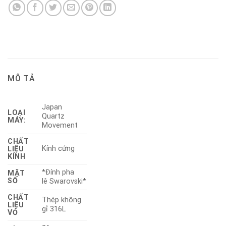
MÔ TẢ
Japan
LOẠI
Quartz
MÁY:
Movement
CHẤT
Kính cứng
LIỆU
KÍNH
*Đính pha
MẶT
SỐ
lê Swarovski*
CHẤT
Thép không
LIỆU
gỉ 316L
VỎ