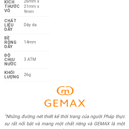
26mm x
KÍCH
THƯỚC
21mm x
VỎ
9mm
CHẤT
Dây da
LIỆU
DÂY
BỀ
14mm
RỘNG
DÂY
ĐỘ
3 ATM
CHỊU
NƯỚC
KHỐI
26g
LƯỢNG
“Những đường nét thiết kế thời trang của người Pháp thực
sự rất nổi bật và mang một chất riêng và GEMAX là một