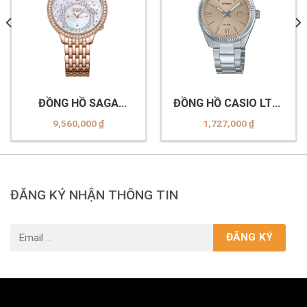
ĐỒNG HỒ SAGA
ĐỒNG HỒ CASIO LTP-
53766-GPMWGP-2
1302DD-4A2VDF
9,560,000
₫
1,727,000
₫
ĐĂNG KÝ NHẬN THÔNG TIN