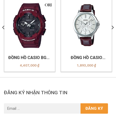
ĐỒNG HỒ CASIO BGA-
ĐỒNG HỒ CASIO
230S-4ADR
MTP-V300L-7AUDF
4,407,000
₫
1,893,000
₫
ĐĂNG KÝ NHẬN THÔNG TIN