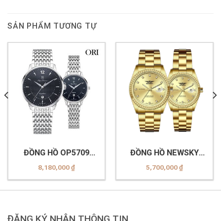
SẢN PHẨM TƯƠNG TỰ
ĐỒNG HỒ OP5709
ĐỒNG HỒ NEWSKY
(MS-ĐEN) và OP5709
NS5020G.S05 & ĐỒNG
8,180,000
₫
5,700,000
₫
(LS-ĐEN)
HỒ NEWSKY
NS5020L.S05
ĐĂNG KÝ NHẬN THÔNG TIN