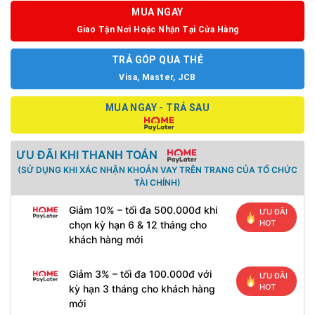
MUA NGAY
Giao Tận Nơi Hoặc Nhận Tại Cửa Hàng
TRẢ GÓP QUA THẺ
Visa, Master, JCB
MUA NGAY - TRẢ SAU
ƯU ĐÃI KHI THANH TOÁN
(SỬ DỤNG KHI XÁC NHẬN KHOẢN VAY TRÊN TRANG CỦA TỔ CHỨC
TÀI CHÍNH)
Giảm 10% – tối đa 500.000đ khi
ƯU ĐÃI
HOT
chọn kỳ hạn 6 & 12 tháng cho
khách hàng mới
Giảm 3% – tối đa 100.000đ với
ƯU ĐÃI
HOT
kỳ hạn 3 tháng cho khách hàng
mới