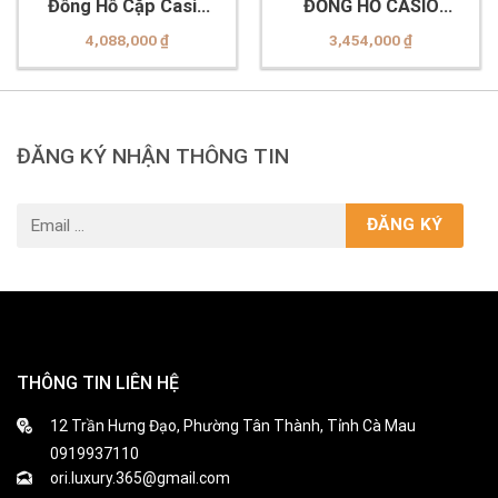
Đồng Hồ Cặp Casio
ĐỒNG HỒ CASIO
MTP-E145D-1BDF và
MTP-1302DD-5AVDF
4,088,000
₫
3,454,000
₫
LTP-E145D-5B1DF
& ĐỒNG HỒ CASIO
LTP-1302DD-5AVDF
ĐĂNG KÝ NHẬN THÔNG TIN
THÔNG TIN LIÊN HỆ
12 Trần Hưng Đạo, Phường Tân Thành, Tỉnh Cà Mau
0919937110
ori.luxury.365@gmail.com