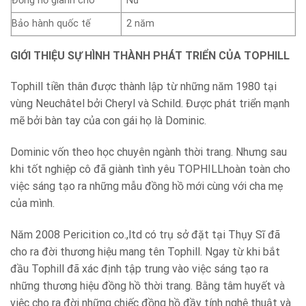
Đồng hồ giành cho
Nữ
Bảo hành quốc tế
2 năm
GIỚI THIỆU SỰ HÌNH THÀNH PHÁT TRIỂN CỦA TOPHILL
Tophill tiền thân được thành lập từ những năm 1980 tại
vùng Neuchâtel bởi Cheryl và Schild. Được phát triển mạnh
mẽ bởi bàn tay của con gái họ là Dominic.
Dominic vốn theo học chuyên ngành thời trang. Nhưng sau
khi tốt nghiệp cô đã giành tình yêu TOPHILLhoàn toàn cho
việc sáng tạo ra những mẫu đồng hồ mới cùng với cha mẹ
của mình.
Năm 2008 Pericition co.,ltd có trụ sở đặt tại Thụy Sĩ đã
cho ra đời thương hiệu mang tên Tophill. Ngay từ khi bắt
đầu Tophill đã xác định tập trung vào việc sáng tạo ra
những thương hiệu đồng hồ thời trang. Bằng tâm huyết và
việc cho ra đời những chiếc đồng hồ đầy tính nghệ thuật và