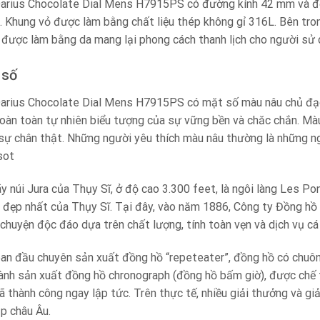
arius Chocolate Dial Mens H7915PS có đường kính 42 mm và đ
e. Khung vỏ được làm bằng chất liệu thép không gỉ 316L. Bên tro
 được làm bằng da mang lại phong cách thanh lịch cho người sử 
 số
rius Chocolate Dial Mens H7915PS có mặt số màu nâu chủ đạo 
oàn toàn tự nhiên biểu tượng của sự vững bền và chăc chắn. Màu
à sự chân thật. Những người yêu thích màu nâu thường là những n
sot
y núi Jura của Thụy Sĩ, ở độ cao 3.300 feet, là ngôi làng Les P
 đẹp nhất của Thụy Sĩ. Tại đây, vào năm 1886, Công ty Đồng hồ
chuyện độc đáo dựa trên chất lượng, tính toàn vẹn và dịch vụ cá
n đầu chuyên sản xuất đồng hồ “repeteater”, đồng hồ có chuông
hành sản xuất đồng hồ chronograph (đồng hồ bấm giờ), được chế 
 thành công ngay lập tức. Trên thực tế, nhiều giải thưởng và gi
p châu Âu.