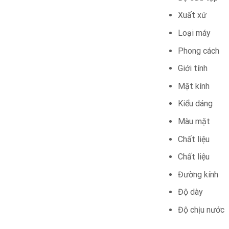
Xuất x
Loại má
Phong cá
Giới tí
Mặt kín
Kiểu dá
Màu mặ
Chất liệu
Chất liệu
Đường 
Độ d
Độ chịu 