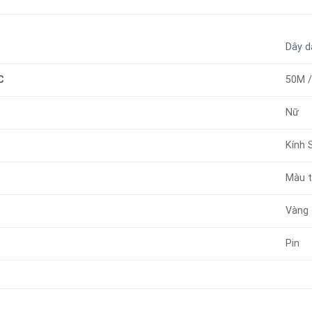
Dây d
C
50M 
Nữ
Kính 
Màu t
Vàng
Pin