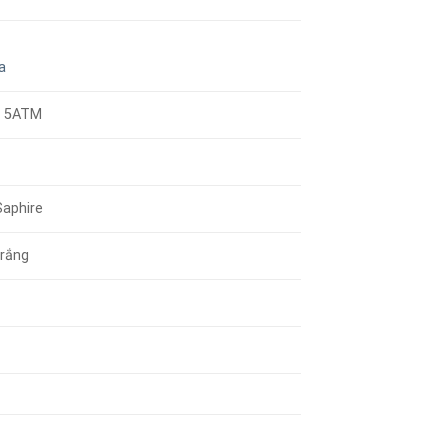
a
/ 5ATM
Saphire
rắng