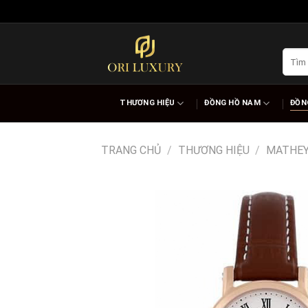
Skip
to
content
Tìm
kiếm:
THƯƠNG HIỆU
ĐỒNG HỒ NAM
ĐỒN
TRANG CHỦ
/
THƯƠNG HIỆU
/
MATHEY