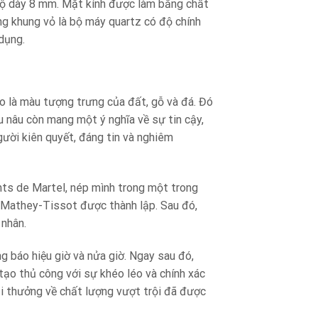
ộ dày 8 mm. Mặt kính được làm bằng chất
ng khung vỏ là bộ máy quartz có độ chính
dụng.
là màu tượng trưng của đất, gỗ và đá. Đó
 nâu còn mang một ý nghĩa về sự tin cậy,
gười kiên quyết, đáng tin và nghiêm
onts de Martel, nép mình trong một trong
 Mathey-Tissot được thành lập. Sau đó,
 nhân.
 báo hiệu giờ và nửa giờ. Ngay sau đó,
tạo thủ công với sự khéo léo và chính xác
ải thưởng về chất lượng vượt trội đã được