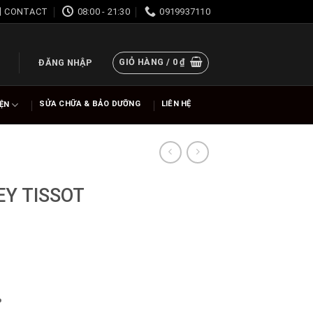
CONTACT
08:00 - 21:30
0919937110
GIỎ HÀNG /
0
₫
ĐĂNG NHẬP
SỬA CHỮA & BẢO DƯỠNG
LIÊN HỆ
IỆN
Y TISSOT
%