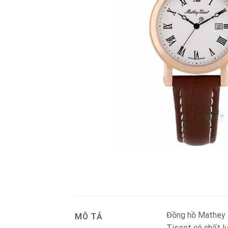
Đồng hồ Mathey T
MÔ TẢ
Tissot có chất l