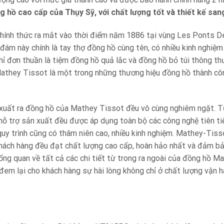
 hồ cao cấp của Thụy Sỹ, với chất lượng tốt và thiết kế san
ính thức ra mắt vào thời điểm năm 1886 tại vùng Les Ponts De
đám này chính là tay thợ đồng hồ cùng tên, có nhiều kinh nghiệm 
ỉ đơn thuần là tiệm đồng hồ quả lắc và đồng hồ bỏ túi thông t
athey Tissot là một trong những thương hiệu đồng hồ thành cô
 xuất ra đồng hồ của Mathey Tissot đều vô cùng nghiêm ngặt. T
 hỗ trợ sản xuất đều được áp dụng toàn bộ các công nghệ tiên tiế
quy trình cũng có thâm niên cao, nhiều kinh nghiệm. Mathey-Tiss
hách hàng đều đạt chất lượng cao cấp, hoàn hảo nhất và đảm b
ổng quan về tất cả các chi tiết từ trong ra ngoài của đồng hồ M
đem lại cho khách hàng sự hài lòng không chỉ ở chất lượng vận h