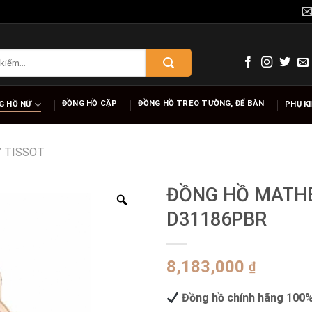
ĐỒNG HỒ CẶP
ĐỒNG HỒ TREO TƯỜNG, ĐỂ BÀN
G HỒ NỮ
PHỤ K
 TISSOT
ĐỒNG HỒ MATHE
D31186PBR
8,183,000
₫
Đồng hồ chính hãng 100