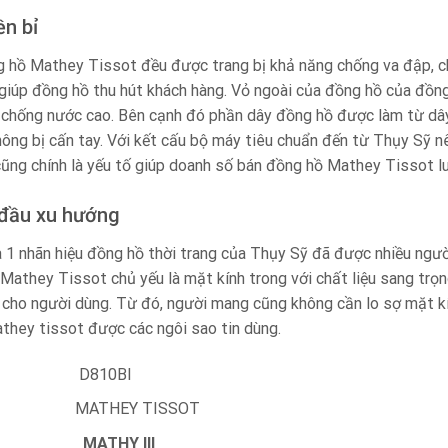
ền bỉ
 hồ Mathey Tissot đều được trang bị khả năng chống va đập, chố
giúp đồng hồ thu hút khách hàng. Vỏ ngoài của đồng hồ của đồn
 chống nước cao. Bên cạnh đó phần dây đồng hồ được làm từ dâ
ông bị cấn tay. Với kết cấu bộ máy tiêu chuẩn đến từ Thụy Sỹ n
cũng chính là yếu tố giúp doanh số bán đồng hồ Mathey Tissot lu
 đầu xu hướng
 1 nhãn hiệu đồng hồ thời trang của Thụy Sỹ đã được nhiều người
 Mathey Tissot chủ yếu là mặt kính trong với chất liệu sang tr
 cho người dùng. Từ đó, người mang cũng không cần lo sợ mặt kín
they tissot được các ngôi sao tin dùng.
phẩm D810BI
iệu MATHEY TISSOT
u tập
MATHY III