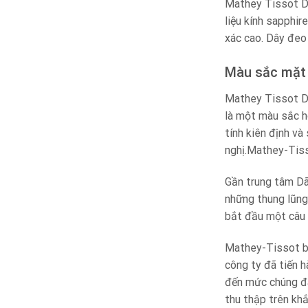
Mathey Tissot D
liệu kính sapphir
xác cao. Dây đeo
Màu sắc mặt
Mathey Tissot Da
là một màu sắc h
tính kiên định v
nghị.Mathey-Tis
Gần trung tâm Dã
những thung lũng
bắt đầu một câu 
Mathey-Tissot ba
công ty đã tiến 
đến mức chúng đã
thu thập trên khắ