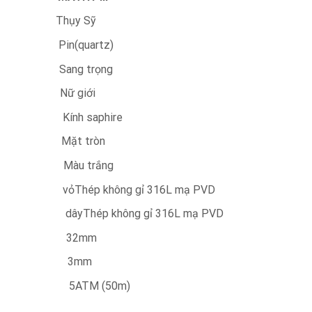
ứ Thụy Sỹ
y Pin(quartz)
ch Sang trọng
nh Nữ giới
h Kính saphire
ng Mặt tròn
t Màu trắng
 vỏThép không gỉ 316L mạ PVD
 dâyThép không gỉ 316L mạ PVD
kính 32mm
ày 3mm
nước 5ATM (50m)