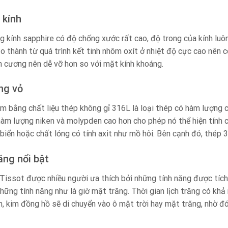
 kính
 kính sapphire có độ chống xước rất cao, độ trong của kính luôn
o thành từ quá trình kết tinh nhôm oxít ở nhiệt độ cực cao nên 
 cương nên dễ vỡ hơn so với mặt kính khoáng.
ng vỏ
m bằng chất liệu thép không gỉ 316L là loại thép có hàm lượng 
 hàm lượng niken và molypden cao hơn cho phép nó thể hiện tính 
iển hoặc chất lỏng có tính axit như mồ hôi. Bên cạnh đó, thép 3
ăng nổi bật
issot được nhiều người ưa thích bởi những tính năng được tíc
hững tính năng như là giờ mặt trăng. Thời gian lịch trăng có kh
, kim đồng hồ sẽ di chuyển vào ô mặt trời hay mặt trăng, nhờ đó