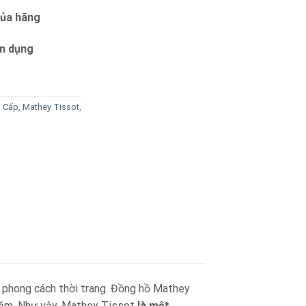
của hãng
ín dụng
o Cấp
,
Mathey Tissot
,
 phong cách thời trang. Đồng hồ Mathey
 năm. Như vậy, Mathey Tissot
là một