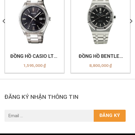
ĐỒNG HỒ CASIO LTP-
ĐỒNG HỒ BENTLEY
1302D-1A1VDF
BL2416 (-101MWBI
1,595,000
₫
8,800,000
₫
MS Đen)
ĐĂNG KÝ NHẬN THÔNG TIN