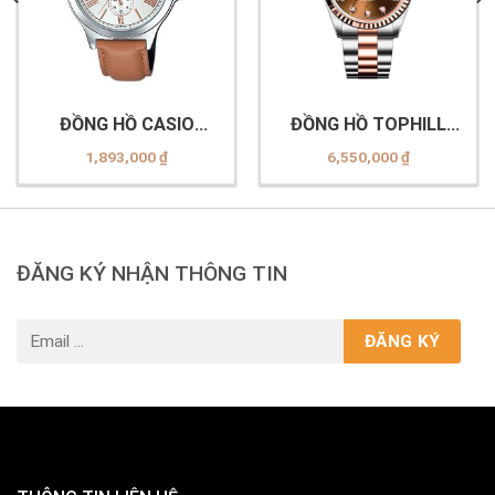
ĐỒNG HỒ CASIO
ĐỒNG HỒ TOPHILL
MTP-V300L-7A2UDF
TW095G.S7838
1,893,000
₫
6,550,000
₫
ĐĂNG KÝ NHẬN THÔNG TIN