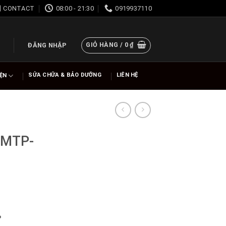
CONTACT
08:00 - 21:30
0919937110
GIỎ HÀNG /
0
₫
ĐĂNG NHẬP
SỬA CHỮA & BẢO DƯỠNG
LIÊN HỆ
IỆN
 MTP-
%