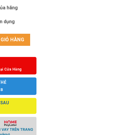
của hãng
ín dụng
5AVDF số lượng
 GIỎ HÀNG
ại Cửa Hàng
THẺ
CB
 SAU
 VAY TRÊN TRANG
HÍNH)