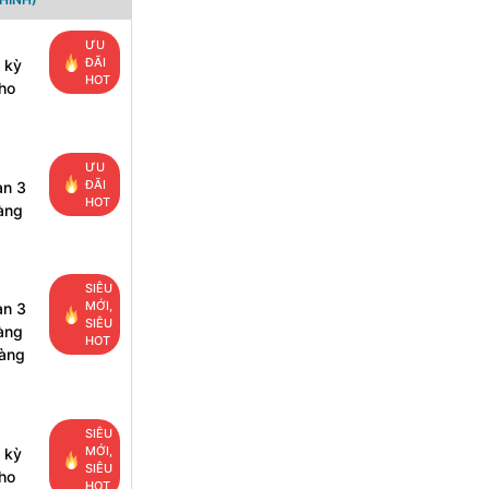
ƯU
ĐÃI
 kỳ
HOT
ho
ƯU
ĐÃI
ạn 3
HOT
àng
SIÊU
MỚI,
ạn 3
SIÊU
àng
HOT
hàng
SIÊU
MỚI,
 kỳ
SIÊU
ho
HOT