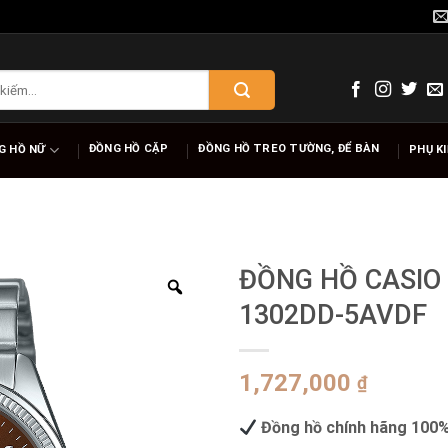
ĐỒNG HỒ CẶP
ĐỒNG HỒ TREO TƯỜNG, ĐỂ BÀN
G HỒ NỮ
PHỤ K
ĐỒNG HỒ CASIO
1302DD-5AVDF
1,727,000
₫
Đồng hồ chính hãng 100