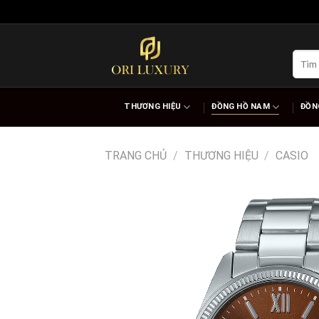
Skip
to
content
Tìm
kiếm:
THƯƠNG HIỆU
ĐỒNG HỒ NAM
ĐỒN
TRANG CHỦ
/
THƯƠNG HIỆU
/
CASIO