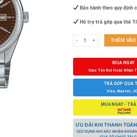
Bảo hành theo quy định 
Hỗ trợ trả góp qua thẻ T
ĐỒNG HỒ CASIO MTP-1302DD-
THÊM VÀO
MUA NGAY
Giao Tận Nơi Hoặc Nhận T
TRẢ GÓP QUA 
Visa, Master, J
MUA NGAY - TRẢ
ƯU ĐÃI KHI THANH TOÁN
(SỬ DỤNG KHI XÁC NHẬN KHOẢN
CỦA TỔ CHỨC TÀI C