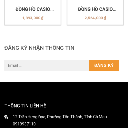
ĐỒNG HỒ CASIO
ĐỒNG HỒ CASIO
MTP-V300L-7AUDF
A700WG-9ADF
1,893,000
₫
2,564,000
₫
ĐĂNG KÝ NHẬN THÔNG TIN
THÔNG TIN LIÊN HỆ
12 Trần Hưng Đạo, Phường Tân Thành, Tỉnh Cà Mau
0919937110