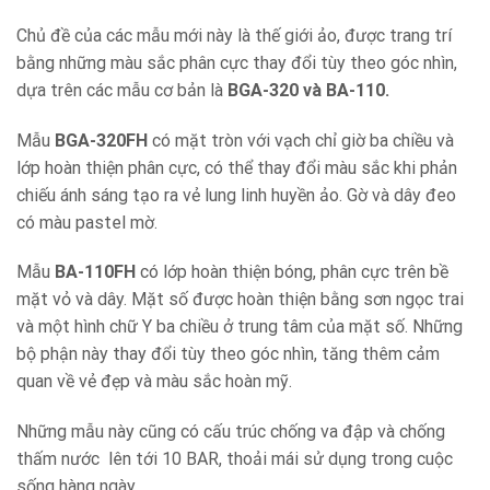
Chủ đề của các mẫu mới này là thế giới ảo, được trang trí
bằng những màu sắc phân cực thay đổi tùy theo góc nhìn,
dựa trên các mẫu cơ bản là
BGA-320 và BA-110.
Mẫu
BGA-320FH
có mặt tròn với vạch chỉ giờ ba chiều và
lớp hoàn thiện phân cực, có thể thay đổi màu sắc khi phản
chiếu ánh sáng tạo ra vẻ lung linh huyền ảo. Gờ và dây đeo
có màu pastel mờ.
Mẫu
BA-110FH
có lớp hoàn thiện bóng, phân cực trên bề
mặt vỏ và dây. Mặt số được hoàn thiện bằng sơn ngọc trai
và một hình chữ Y ba chiều ở trung tâm của mặt số. Những
bộ phận này thay đổi tùy theo góc nhìn, tăng thêm cảm
quan về vẻ đẹp và màu sắc hoàn mỹ.
Những mẫu này cũng có cấu trúc chống va đập và chống
thấm nước lên tới 10 BAR, thoải mái sử dụng trong cuộc
sống hàng ngày.