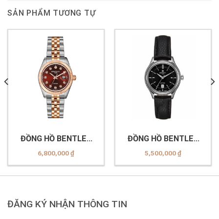
SẢN PHẨM TƯƠNG TỰ
ĐỒNG HỒ BENTLEY
ĐỒNG HỒ BENTLEY
BL2333 (-10LTDI-R
BL2216 (-10LWBB LS
6,800,000
₫
5,500,000
₫
LSR NÂU)
GL-ĐEN)
ĐĂNG KÝ NHẬN THÔNG TIN