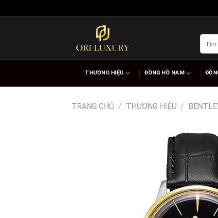
Skip
to
content
Tìm
kiếm:
THƯƠNG HIỆU
ĐỒNG HỒ NAM
ĐỒN
TRANG CHỦ
/
THƯƠNG HIỆU
/
BENTLE