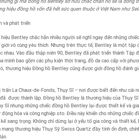
hững gì mà đồng hồ Bentley sở hữu chắc chắn nó sẽ là dòng đồn
ng hiệu đồng hồ vốn đã hết sức quen thuộc ở Việt Nam như Seiko,
h và phát triển
hiệu Bentley chắc hẳn nhiều người sẽ nghĩ ngay đến những chiế
giới vô cùng yêu thích. Nhưng trên thực tế, Bentley là một tập đ
hác nhau. Vào đầu thập niên 90, Bentley đã phát triển thành Tập
 mình bao gồm các phụ kiện thời trang, đồ da cao cấp với ph
đó, thương hiệu Đồng hồ Bentley cũng được giới đồng hồ đánh giá
ị trấn La Chaux-de-Fonds, Thụy Sĩ – nơi được biết đến như cái n
đã được thành lập. Đồng hồ Bentley là thương hiệu của Thụy Sĩ 
y Sĩ nhưng những chiếc đồng hồ Bentley lại được thiết kế và gi
tự động hóa và công nghiệp oto. Điều này khiến cho những chiếc 
t kế sang trọng. Không chỉ dừng lại ở yếu tố gia công và thiết k
 mang thương hiệu Thụy Sỹ Swiss Quartz đầy tính ổn định, chín
Bản.