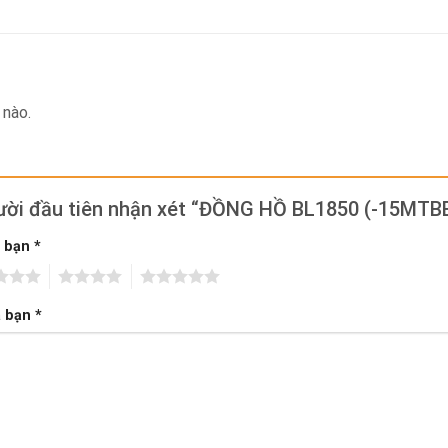
 nào.
gười đầu tiên nhận xét “ĐỒNG HỒ BL1850 (-15MT
a bạn
*
4
5
a bạn
*