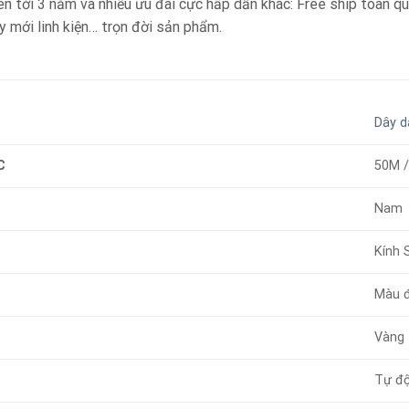
lên tới 3 năm và nhiều ưu đãi cực hấp dẫn khác: Free ship toàn 
y mới linh kiện… trọn đời sản phẩm.
Dây d
C
50M 
Nam
Kính 
Màu 
Vàng
Tự đ