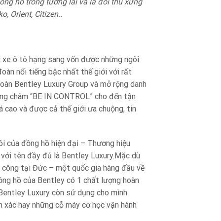
g hồ trong tương lai và là đối thủ xứng
 Orient, Citizen..
c xe ô tô hạng sang vốn được những ngôi
oàn nổi tiếng bậc nhất thế giới với rất
 đoàn Bentley Luxury Group và mở rộng danh
ương châm “BE IN CONTROL” cho đến tận
 cao và được cả thế giới ưa chuộng, tin
ôi của đồng hồ hiện đại – Thương hiệu
với tên đầy đủ là Bentley Luxury.Mặc dù
a công tại Đức – một quốc gia hàng đầu về
đồng hồ của Bentley có 1 chất lượng hoàn
ế, Bentley Luxury còn sử dụng cho mình
h xác hay những cỗ máy cơ học vận hành