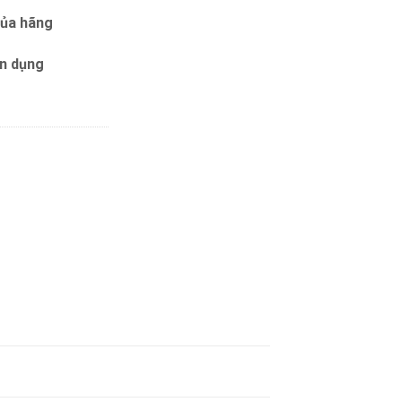
của hãng
ín dụng