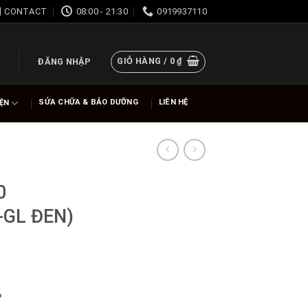
CONTACT
08:00 - 21:30
0919937110
GIỎ HÀNG /
0
₫
ĐĂNG NHẬP
SỬA CHỮA & BẢO DƯỠNG
LIÊN HỆ
IỆN
0
-GL ĐEN)
%