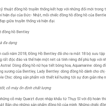
ỹ thuật đồng hồ truyền thống kết hợp với những đổi mới trong t
hí hiện đại của Đức- Nhật, mỗi chiếc đồng hồ đồng hồ của Bentl
ẹp giữa truyền thống và hiện đại.
ề đồng hồ Bentley
và đa dạng
ểm cuối năm 2018, Đồng Hồ Bentley đã cho ra mắt 18 bộ sưu tập
ng rất độc đáo và thể hiện một nét cá tính riêng để phù hợp với 
: Astral: Dòng đồng hồ nữ họa tiết bông hoa, Aquamarine: dòng đ
g xương của Bentley, Lady Bentley: dòng đồng hồ dành cho chị 
ple Chic: dòng sản phẩm với thiết kế hướng tới sự đơn giản nhẹ 
 tốt, cỗ máy ổn định chất lượng
ị những cỗ máy Quarzt được nhập khẩu từ Thụy Sĩ với độ hoàn thi
hật Bản cho những sản phẩm đồng hồ của mình. Những chiếc đồ