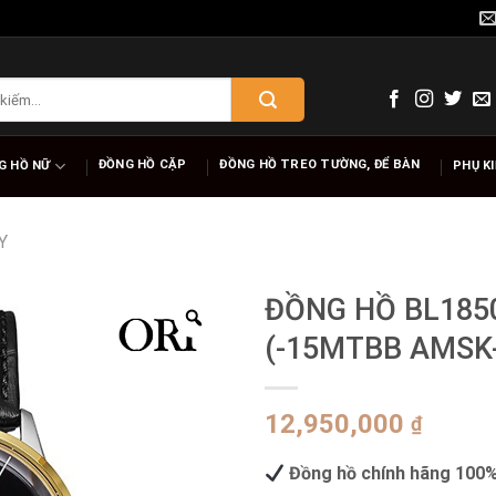
ĐỒNG HỒ CẶP
ĐỒNG HỒ TREO TƯỜNG, ĐỂ BÀN
G HỒ NỮ
PHỤ K
Y
ĐỒNG HỒ BL185
(-15MTBB AMSK
12,950,000
₫
Đồng hồ chính hãng 100