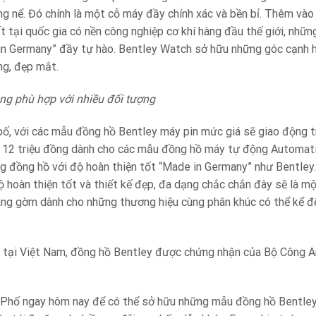
g nể. Đó chính là một cỗ máy đầy chính xác và bền bỉ. Thêm vào 
t tại quốc gia có nền công nghiệp cơ khí hàng đầu thế giới, nhữ
n Germany” đầy tự hào. Bentley Watch sở hữu những góc cạnh ho
ng, đẹp mắt.
ng phù hợp với nhiều đối tượng
ố, với các mẫu đồng hồ Bentley máy pin mức giá sẽ giao động tr
ến 12 triệu đồng dành cho các mẫu đồng hồ máy tự động Automati
ng đồng hồ với độ hoàn thiện tốt “Made in Germany” như Bentley
 hoàn thiện tốt và thiết kế đẹp, đa dạng chắc chắn đây sẽ là mộ
áng gờm dành cho những thương hiệu cùng phân khúc có thể kể đến
 tại Việt Nam, đồng hồ Bentley được chứng nhận của Bộ Công An
Phố ngay hôm nay để có thể sở hữu những mẫu đồng hồ Bentley v