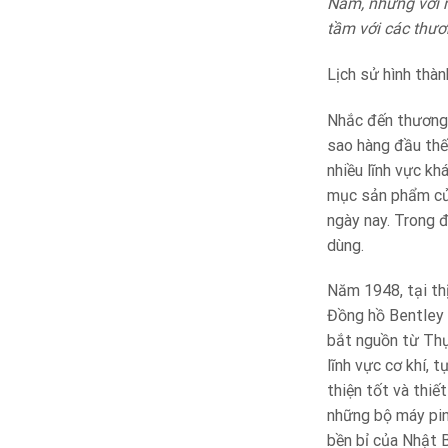
Nam, nhưng với n
tầm với các thươ
Lịch sử hình thàn
Nhắc đến thương 
sao hàng đầu thế 
nhiều lĩnh vực k
mục sản phẩm của
ngày nay. Trong 
dùng.
Năm 1948, tại th
Đồng hồ Bentley 
bắt nguồn từ Thụ
lĩnh vực cơ khí, 
thiện tốt và thiế
những bộ máy pin
bền bỉ của Nhật 