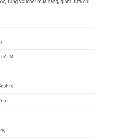
quốc, tặng voucher mua hàng, giảm 30% chi
a
/ 5ATM
Saphire
đen
ộng