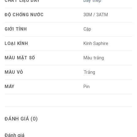
CHẤT LIỆU DÂY
Dây thép
ĐỘ CHỐNG NƯỚC
30M / 3ATM
GIỚI TÍNH
Cặp
LOẠI KÍNH
Kính Saphire
MÀU MẶT SỐ
Màu trắng
MÀU VỎ
Trắng
MÁY
Pin
ĐÁNH GIÁ (0)
Đánh giá