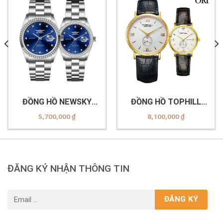
ĐỒNG HỒ NEWSKY
ĐỒNG HỒ TOPHILL
NS5020G.S03 & ĐỒNG
TA021G.PB2297 VÀ
5,700,000
₫
8,100,000
₫
HỒ NEWSKY
TA057L.PB6297
NS5020L.S03
ĐĂNG KÝ NHẬN THÔNG TIN