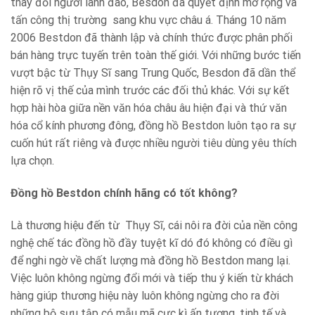
thay đổi người lãnh đao, Besdon đã quyết định mở rộng và
tấn công thị trường sang khu vực châu á. Tháng 10 năm
2006 Bestdon đã thành lập và chính thức được phân phối
bán hàng trực tuyến trên toàn thế giới. Với những bước tiến
vượt bậc từ Thụy Sĩ sang Trung Quốc, Besdon đã dần thể
hiện rõ vị thế của mình trước các đối thủ khác. Với sự kết
hợp hài hòa giữa nền văn hóa châu âu hiện đại và thứ văn
hóa cổ kính phương đông, đồng hồ Bestdon luôn tạo ra sự
cuốn hút rất riêng và được nhiều người tiêu dùng yêu thích
lựa chọn.
Đồng hồ Bestdon chính hãng có tốt không?
Là thương hiệu đến từ Thụy Sĩ, cái nôi ra đời của nền công
nghệ chế tác đồng hồ đầy tuyệt kĩ dó đó không có điều gì
để nghi ngờ về chất lượng mà đồng hồ Bestdon mang lại.
Việc luôn không ngừng đổi mới và tiếp thu ý kiến từ khách
hàng giúp thương hiệu này luôn không ngừng cho ra đời
những bộ sưu tập có mẫu mã cực kì ấn tượng, tinh tế và