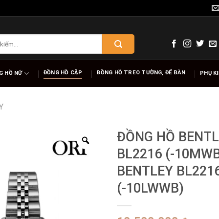
ĐỒNG HỒ CẶP
ĐỒNG HỒ TREO TƯỜNG, ĐỂ BÀN
G HỒ NỮ
PHỤ K
Y
ĐỒNG HỒ BENTL
BL2216 (-10MWB
BENTLEY BL221
(-10LWWB)