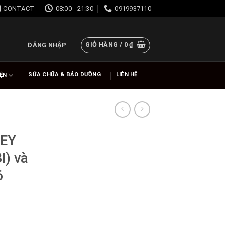
CONTACT
08:00 - 21:30
0919937110
GIỎ HÀNG /
0
₫
ĐĂNG NHẬP
SỬA CHỮA & BẢO DƯỠNG
LIÊN HỆ
IỆN
EY
I) và
6