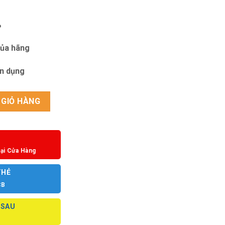
%
của hãng
ín dụng
0MWBI) và BENTLEY BL2216 (-10LWWB) số lượng
 GIỎ HÀNG
ại Cửa Hàng
THẺ
CB
 SAU