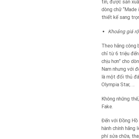
tín, được sản xuấ
dòng chữ “Made i
thiết kế sang trọ
Khoảng giá rộ
Theo hãng công b
chỉ từ 6 triệu đ
chịu hơn” cho dò
Nam nhưng với độ
là một đối thủ đ
Olympia Star, …
Không những thế,
Fake.
Đến với Đồng Hồ 
hành chính hãng 
phí sửa chữa, tha