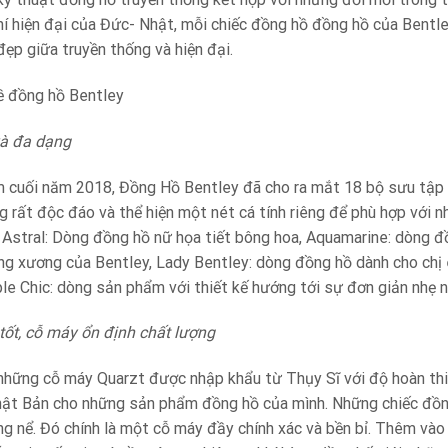
hí hiện đại của Đức- Nhật, mỗi chiếc đồng hồ đồng hồ của Bentl
ẹp giữa truyền thống và hiện đại.
ề đồng hồ Bentley
và đa dạng
ểm cuối năm 2018, Đồng Hồ Bentley đã cho ra mắt 18 bộ sưu tập
ng rất độc đáo và thể hiện một nét cá tính riêng để phù hợp với 
: Astral: Dòng đồng hồ nữ họa tiết bông hoa, Aquamarine: dòng đ
g xương của Bentley, Lady Bentley: dòng đồng hồ dành cho chị 
ple Chic: dòng sản phẩm với thiết kế hướng tới sự đơn giản nhẹ 
 tốt, cỗ máy ổn định chất lượng
ị những cỗ máy Quarzt được nhập khẩu từ Thụy Sĩ với độ hoàn thi
hật Bản cho những sản phẩm đồng hồ của mình. Những chiếc đồ
g nể. Đó chính là một cỗ máy đầy chính xác và bền bỉ. Thêm vào 