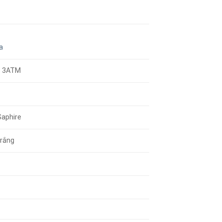
a
/ 3ATM
Saphire
rắng
g