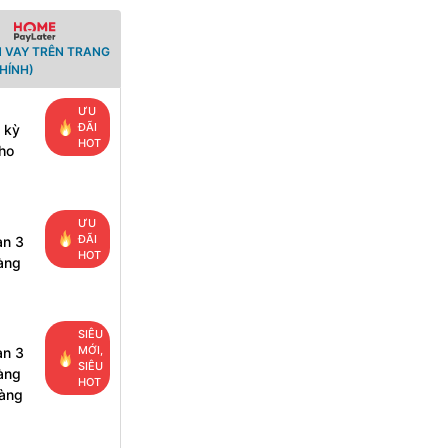
 VAY TRÊN TRANG
HÍNH)
ƯU
ĐÃI
 kỳ
HOT
ho
ƯU
ĐÃI
ạn 3
HOT
àng
SIÊU
MỚI,
ạn 3
SIÊU
àng
HOT
hàng