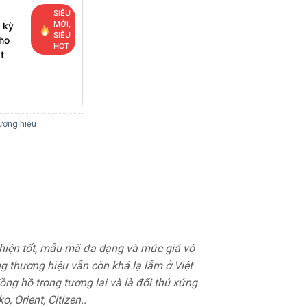
SIÊU
MỚI,
 kỳ
SIÊU
ho
HOT
t
ơng hiệu
hiện tốt, mẫu mã đa dạng và mức giá vô
ng thương hiệu vẫn còn khá lạ lẫm ở Việt
g hồ trong tương lai và là đối thủ xứng
 Orient, Citizen..