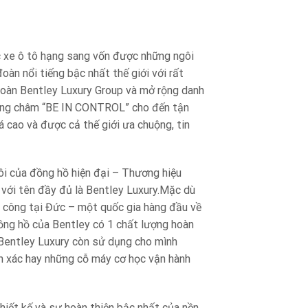
c xe ô tô hạng sang vốn được những ngôi
oàn nổi tiếng bậc nhất thế giới với rất
 đoàn Bentley Luxury Group và mở rộng danh
ương châm “BE IN CONTROL” cho đến tận
 cao và được cả thế giới ưa chuộng, tin
ôi của đồng hồ hiện đại – Thương hiệu
với tên đầy đủ là Bentley Luxury.Mặc dù
a công tại Đức – một quốc gia hàng đầu về
đồng hồ của Bentley có 1 chất lượng hoàn
ế, Bentley Luxury còn sử dụng cho mình
h xác hay những cỗ máy cơ học vận hành
hiết kế và sự hoàn thiện bậc nhất của nền