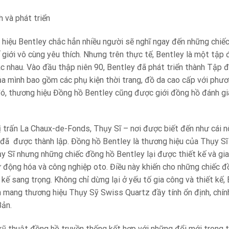
h và phát triển
hiệu Bentley chắc hẳn nhiều người sẽ nghĩ ngay đến những chiế
giới vô cùng yêu thích. Nhưng trên thực tế, Bentley là một tập đ
hác nhau. Vào đầu thập niên 90, Bentley đã phát triển thành Tập
 mình bao gồm các phụ kiện thời trang, đồ da cao cấp với ph
đó, thương hiệu Đồng hồ Bentley cũng được giới đồng hồ đánh giá
ị trấn La Chaux-de-Fonds, Thụy Sĩ – nơi được biết đến như cái n
đã được thành lập. Đồng hồ Bentley là thương hiệu của Thụy Sĩ 
y Sĩ nhưng những chiếc đồng hồ Bentley lại được thiết kế và gi
tự động hóa và công nghiệp oto. Điều này khiến cho những chiếc 
t kế sang trọng. Không chỉ dừng lại ở yếu tố gia công và thiết k
 mang thương hiệu Thụy Sỹ Swiss Quartz đầy tính ổn định, chín
Bản.
ỹ thuật đồng hồ truyền thống kết hợp với những đổi mới trong t