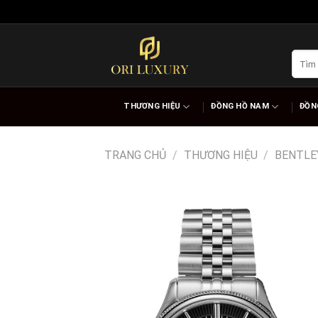
Skip
to
content
Tìm
kiếm:
THƯƠNG HIỆU
ĐỒNG HỒ NAM
ĐỒN
TRANG CHỦ
/
THƯƠNG HIỆU
/
BENTLE