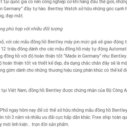
t tại quốc gia có nền công nghiệp cơ khí hàng đầu thế giới, nhữ
n Germany” đầy tự hào. Bentley Watch sở hữu những góc cạnh ho
ng, đẹp mắt.
ng phù hợp với nhiều đối tượng
ố, với các mẫu đồng hồ Bentley máy pin mức giá sẽ giao động tr
ến 12 triệu đồng dành cho các mẫu đồng hồ máy tự động Automati
ng đồng hồ với độ hoàn thiện tốt “Made in Germany” như Bentley
 hoàn thiện tốt và thiết kế đẹp, đa dạng chắc chắn đây sẽ là mộ
áng gờm dành cho những thương hiệu cùng phân khúc có thể kể đến
 tại Việt Nam, đồng hồ Bentley được chứng nhận của Bộ Công An
Phố ngay hôm nay để có thể sở hữu những mẫu đồng hồ Bentley v
lên tới 3 năm và nhiều ưu đãi cực hấp dẫn khác: Free ship toàn 
y mới linh kiện… trọn đời sản phẩm.