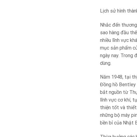
Lịch sử hình thàn
Nhắc đến thương 
sao hàng đầu thế 
nhiều lĩnh vực k
mục sản phẩm của
ngày nay. Trong 
dùng.
Năm 1948, tại th
Đồng hồ Bentley 
bắt nguồn từ Thụ
lĩnh vực cơ khí, 
thiện tốt và thiế
những bộ máy pin
bền bỉ của Nhật 
Thừa hưởng các k