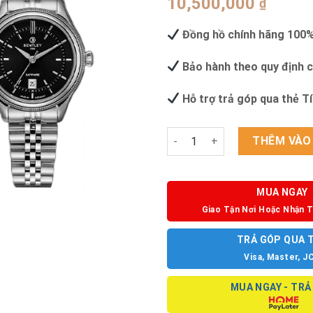
10,500,000
₫
Đồng hồ chính hãng 100
Bảo hành theo quy định 
Hỗ trợ trả góp qua thẻ T
ĐỒNG HỒ BENTLEY BL2216 (-1
THÊM VÀO
MUA NGAY
Giao Tận Nơi Hoặc Nhận T
TRẢ GÓP QUA 
Visa, Master, J
MUA NGAY - TRẢ