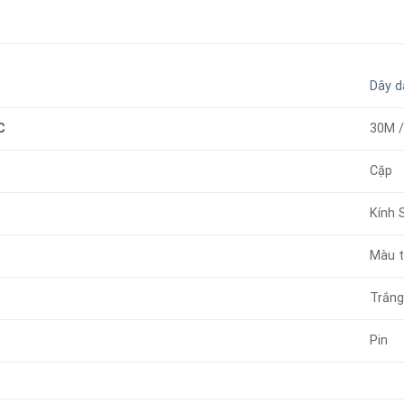
Dây d
C
30M 
Cặp
Kính 
Màu t
Trắn
Pin