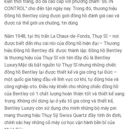
kiện thời trang, đồ da cao cấp với phương châm “BE IN
CONTROL” cho đến tận ngày nay. Trong đó, thương hiệu
Đồng hồ Bentley cũng được giới đồng hồ đánh giá cao và
được cả thế giới ưa chuộng, tin dùng.
Năm 1948, tại thị trấn La Chaux-de-Fonds, Thụy Sĩ – nơi
được biết đến như cái nôi của đồng hồ hiện đại – Thương
hiệu Đồng hồ Bentley đã được thành lập. Đồng hồ Bentley
là thương hiệu của Thụy Sĩ với tên đầy đủ là Bentley
Luxury.Mặc dù bắt nguồn từ Thụy Sĩ nhưng những chiếc
đồng hồ Bentley lại được thiết kế và gia công tại Đức –
một quốc gia hàng đầu về lĩnh vực cơ khí, tự động hóa và
công nghiệp oto. Điều này khiến cho những chiếc đồng hồ
của Bentley có 1 chất lượng hoàn thiện tốt và thiết kế sang
trọng. Không chỉ dừng lại ở yếu tố gia công và thiết kế,
Bentley Luxury còn sử dụng cho mình những bộ máy pin
mang thương hiệu Thụy Sỹ Swiss Quartz đầy tính ổn định,
chính xác hay những cỗ máy cơ học vận hành bền bỉ của