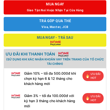
MUA NGAY
Giao Tận Nơi Hoặc Nhận Tại Cửa Hàng
TRẢ GÓP QUA THẺ
Visa, Master, JCB
MUA NGAY - TRẢ SAU
ƯU ĐÃI KHI THANH TOÁN
(SỬ DỤNG KHI XÁC NHẬN KHOẢN VAY TRÊN TRANG CỦA TỔ CHỨC
TÀI CHÍNH)
Giảm 10% – tối đa 500.000đ khi
ƯU ĐÃI
HOT
chọn kỳ hạn 6 & 12 tháng cho
khách hàng mới
Giảm 3% – tối đa 100.000đ với
ƯU ĐÃI
HOT
kỳ hạn 3 tháng cho khách hàng
mới