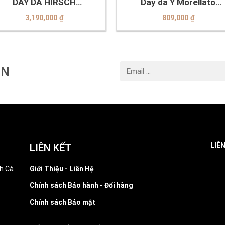
DÂY DA HIRSCH
Dây da Ý Morellato
0925028150-2-20
A01X3266773032CR20
3,190,000
₫
809,000
₫
IN
LIÊ
LIÊN KẾT
h Cà
Giới Thiệu - Liên Hệ
Chính sách Bảo hành - Đổi hàng
Chính sách Bảo mật