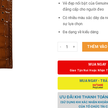
Vẻ đẹp nổi bật của Genuin
đẳng cấp cho người đeo
Có nhiều màu sắc dây da n
sự lựa chọn.
Đa dạng về kiểu dáng
Dây da Bò size 22 Genuine số
THÊM VÀO
MUA NGAY
Giao Tận Nơi Hoặc Nhận T
MUA NGAY - TRẢ
ƯU ĐÃI KHI THANH TOÁN
(SỬ DỤNG KHI XÁC NHẬN KHOẢN
CỦA TỔ CHỨC TÀI C