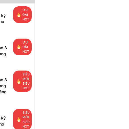
ƯU
ĐÃI
 kỳ
HOT
ho
ƯU
ĐÃI
ạn 3
HOT
àng
SIÊU
MỚI,
ạn 3
SIÊU
àng
HOT
hàng
SIÊU
MỚI,
 kỳ
SIÊU
ho
HOT