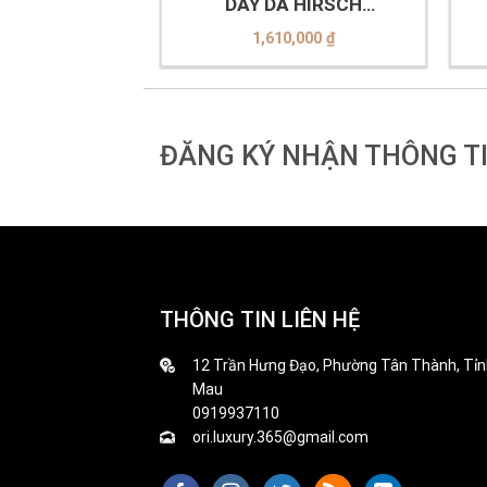
 HIRSCH
DÂY DA HIRSCH
10-2-20
01002080-2-20
0,000
₫
1,610,000
₫
ĐĂNG KÝ NHẬN THÔNG T
THÔNG TIN LIÊN HỆ
12 Trần Hưng Đạo, Phường Tân Thành, Tỉn
Mau
0919937110
ori.luxury.365@gmail.com