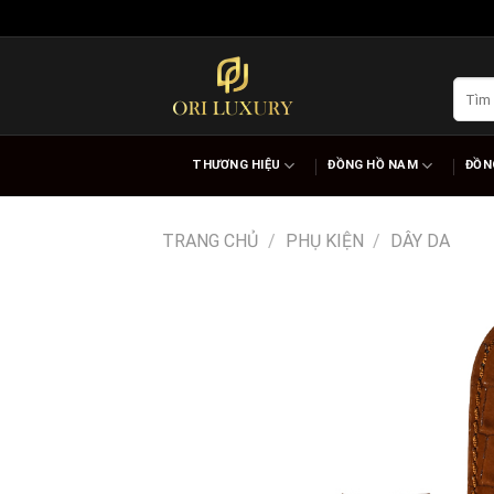
Skip
to
content
Tìm
kiếm:
THƯƠNG HIỆU
ĐỒNG HỒ NAM
ĐỒN
TRANG CHỦ
/
PHỤ KIỆN
/
DÂY DA