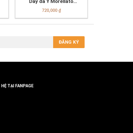
Dây da Ý Morellato
A01U3689A38019CR20
720,000
₫
N HỆ TẠI FANPAGE