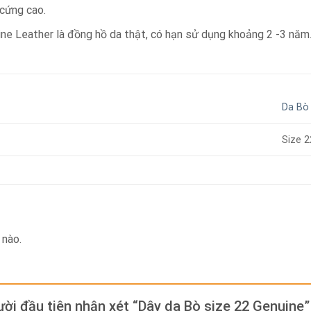
cứng cao.
ne Leather là đồng hồ da thật, có hạn sử dụng khoảng 2 -3 năm
Da Bò
Size 
 nào.
ười đầu tiên nhận xét “Dây da Bò size 22 Genuine