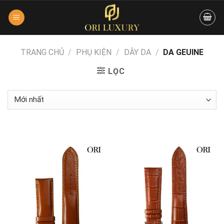
Skip
to
content
TRANG CHỦ
/
PHỤ KIỆN
/
DÂY DA
/
DA GEUINE
LỌC