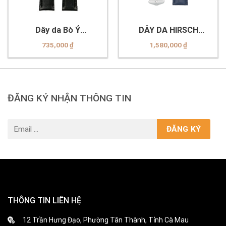
Dây da Bò Ý
DÂY DA HIRSCH
Morellato
01028080-2-22
735,000
₫
1,580,000
₫
A01X0969087019CR20
ĐĂNG KÝ NHẬN THÔNG TIN
THÔNG TIN LIÊN HỆ
12 Trần Hưng Đạo, Phường Tân Thành, Tỉnh Cà Mau