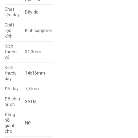
Chất
Dây da
liệu dây
Chất
liệu
Kính sapphire
kính
Kích
thước
31,3mm
vỏ
Kích
thước
14x16mm
dây
Độ dày
7,3mm
Độ chịu
3ATM
nước
Đồng
hồ
Nữ
giành
cho