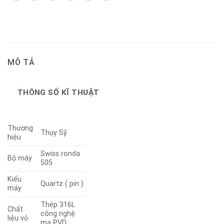
MÔ TẢ
THÔNG SỐ KĨ THUẬT
Thương
Thụy Sỹ
hiệu
Swiss ronda
Bộ máy
505
Kiểu
Quartz ( pin )
máy
Thép 316L
Chất
công nghệ
liệu vỏ
mạ PVD