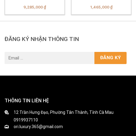
96L346
1303D-4AVDF
9,285,000
₫
1,465,000
₫
ĐĂNG KÝ NHẬN THÔNG TIN
THÔNG TIN LIÊN HỆ
12 Trần Hưng Đạo, Phường Tân Thành, Tỉnh Cà Mau
0919937110
ori.luxury.365@gmail.com