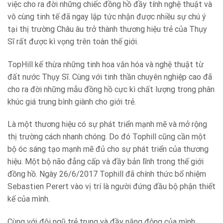
việc cho ra đời những chiếc đồng hồ đầy tính nghệ thuật và
vô cùng tinh tế đã ngay lập tức nhận được nhiều sự chú ý
tại thị trường Châu âu trở thành thương hiệu trẻ của Thụy
Sĩ rất được kì vọng trên toàn thế giới.
TopHill kế thừa những tinh hoa văn hóa và nghệ thuật từ
đất nước Thụy Sĩ. Cùng với tinh thần chuyên nghiệp cao đã
cho ra đời những mẫu đồng hồ cực kì chất lượng trong phân
khúc giá trung bình giành cho giới trẻ.
Là một thương hiệu có sự phát triển mạnh mẽ và mở rộng
thị trường cách nhanh chóng. Do đó Tophill cũng cần một
bộ óc sáng tạo mạnh mẽ đủ cho sự phát triển của thương
hiệu. Một bộ não đẳng cấp và đầy bản lĩnh trong thế giới
đồng hồ. Ngày 26/6/2017 Tophill đã chính thức bổ nhiệm
Sebastien Perert vào vị trí là người đứng đầu bộ phận thiết
kế của mình.
Cùng với đội ngũ trẻ trung và đầy năng động của mình