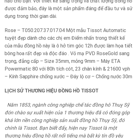
hảo cho bạn. Với thiết kế sang trọng và chất lượng đồng hồ
được đảm bảo, đây là một sản phẩm đáng để đầu tư và sử
dụng trong thời gian dài.
Rose – T050.207.37.017.04 Một mẫu Tissot Automatic
tuyệt đẹp dành cho các chị em Điểm nhấn trong thiết kế
của mẫu đồng hồ này là ô hở tim góc 12h được làm họa tiết
bông hoa rất đẹp và độc đáo . Vỏ mạ PVD RoseGold sang
trọng, đẳng cấp – Size 35mm, mỏng 9mm – Máy ETA
Powermatic 80 với 80h tích cót, 23 chân kính & 21600 vph
– Kính Sapphire chống xước – Đáy lộ cơ – Chống nước 30m
LỊCH SỬ THƯƠNG HIỆU ĐỒNG HỒ TISSOT
Năm 1853, ngành công nghiệp chế tác đồng hô Thuỵ Sỹ
đón chào sự xuất hiện của 1 thương hiệu đã có đóng góp
khá lớn nền công nghiệp sản xuất đồng hồ Thụy Sỹ, đó
chính là Tissot. Bạn biết đấy, hiện nay Tissot là một
thương hiệu đồng hồ rất nổi tiếng mà bất kỳ tín đồ yêu