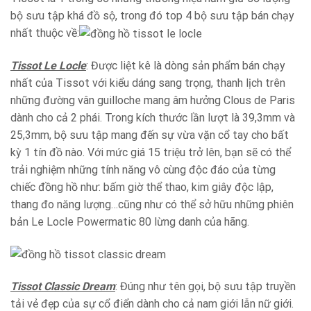
bộ sưu tập khá đồ sộ, trong đó top 4 bộ sưu tập bán chạy
nhất thuộc về:
Tissot Le Locle
: Được liệt kê là dòng sản phẩm bán chạy
nhất của Tissot với kiểu dáng sang trọng, thanh lịch trên
những đường vân guilloche mang âm hưởng Clous de Paris
dành cho cả 2 phái. Trong kích thước lần lượt là 39,3mm và
25,3mm, bộ sưu tập mang đến sự vừa vặn cổ tay cho bất
kỳ 1 tín đồ nào. Với mức giá 15 triệu trở lên, bạn sẽ có thể
trải nghiệm những tính năng vô cùng độc đáo của từng
chiếc đồng hồ như: bấm giờ thể thao, kim giây độc lập,
thang đo năng lượng…cũng như có thể sở hữu những phiên
bản Le Locle Powermatic 80 lừng danh của hãng.
Tissot Classic Dream
: Đúng như tên gọi, bộ sưu tập truyền
tải vẻ đẹp của sự cổ điển dành cho cả nam giới lẫn nữ giới.