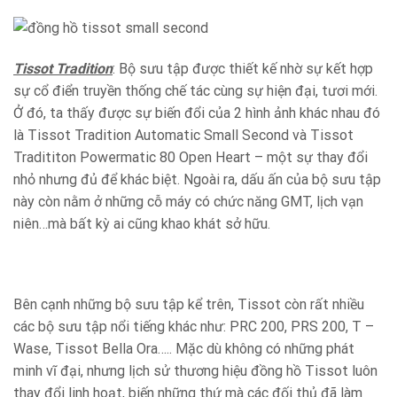
Tissot Tradition
: Bộ sưu tập được thiết kế nhờ sự kết hợp
sự cổ điển truyền thống chế tác cùng sự hiện đại, tươi mới.
Ở đó, ta thấy được sự biến đổi của 2 hình ảnh khác nhau đó
là Tissot Tradition Automatic Small Second và Tissot
Tradititon Powermatic 80 Open Heart – một sự thay đổi
nhỏ nhưng đủ để khác biệt. Ngoài ra, dấu ấn của bộ sưu tập
này còn nằm ở những cỗ máy có chức năng GMT, lịch vạn
niên…mà bất kỳ ai cũng khao khát sở hữu.
Bên cạnh những bộ sưu tập kể trên, Tissot còn rất nhiều
các bộ sưu tập nổi tiếng khác như: PRC 200, PRS 200, T –
Wase, Tissot Bella Ora….. Mặc dù không có những phát
minh vĩ đại, nhưng lịch sử thương hiệu đồng hồ Tissot luôn
thay đổi linh hoạt, biến những thứ mà các đối thủ đã làm