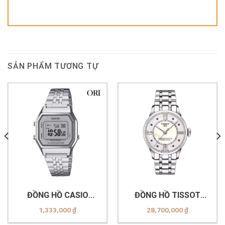
SẢN PHẨM TƯƠNG TỰ
ĐỒNG HỒ CASIO
ĐỒNG HỒ TISSOT
LA680WA-7DF
T099.207.11.113.00
1,333,000
₫
28,700,000
₫