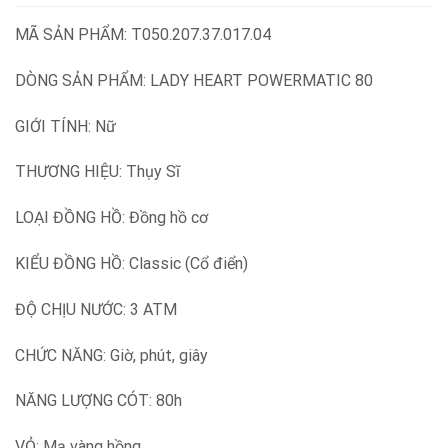
MÃ SẢN PHẨM: T050.207.37.017.04
DÒNG SẢN PHẨM: LADY HEART POWERMATIC 80
GIỚI TÍNH: Nữ
THƯƠNG HIỆU: Thụy Sĩ
LOẠI ĐỒNG HỒ: Đồng hồ cơ
KIỂU ĐỒNG HỒ: Classic (Cổ điển)
ĐỘ CHỊU NƯỚC: 3 ATM
CHỨC NĂNG: Giờ, phút, giây
NĂNG LƯỢNG CÓT: 80h
VỎ: Mạ vàng hồng