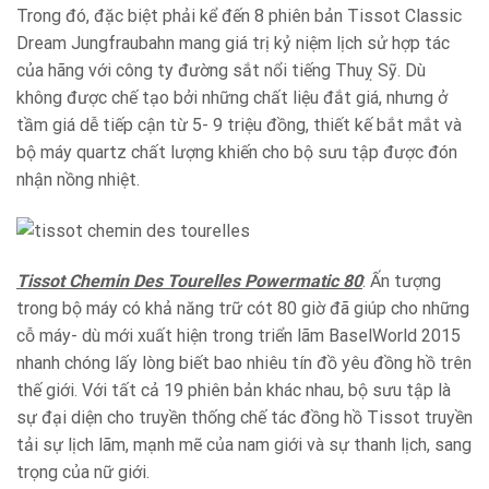
Trong đó, đặc biệt phải kể đến 8 phiên bản Tissot Classic
Dream Jungfraubahn mang giá trị kỷ niệm lịch sử hợp tác
của hãng với công ty đường sắt nổi tiếng Thuỵ Sỹ. Dù
không được chế tạo bởi những chất liệu đắt giá, nhưng ở
tầm giá dễ tiếp cận từ 5- 9 triệu đồng, thiết kế bắt mắt và
bộ máy quartz chất lượng khiến cho bộ sưu tập được đón
nhận nồng nhiệt.
Tissot Chemin Des Tourelles Powermatic 80
: Ấn tượng
trong bộ máy có khả năng trữ cót 80 giờ đã giúp cho những
cỗ máy- dù mới xuất hiện trong triển lãm BaselWorld 2015
nhanh chóng lấy lòng biết bao nhiêu tín đồ yêu đồng hồ trên
thế giới. Với tất cả 19 phiên bản khác nhau, bộ sưu tập là
sự đại diện cho truyền thống chế tác đồng hồ Tissot truyền
tải sự lịch lãm, mạnh mẽ của nam giới và sự thanh lịch, sang
trọng của nữ giới.