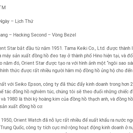
ATM
Ngày – Lịch Thứ
uang – Hacking Second – Vòng Bezel
ient Star bắt đầu từ năm 1951. Tama Keiki Co., Ltd. được thành
à máy sản xuất đồng hồ đeo tay ở thành phố Hino hiện tại, và đổ
o năm đó, Orient Star được tạo ra với hình ảnh một “ngôi sao sá
chính thức được rất nhiều người hâm mộ đồng hồ ủng hộ cho đến 
ất với Seiko Epson, công ty đã thúc đẩy kinh doanh trong hơn 2
chế tác đồng hồ nghiêm túc, chúng tôi sẽ theo đuổi những chiếc 
à 1980 là thời kỳ hoàng kim của đồng hồ thạch anh, và đồng hồ
 sản xuất đồng hồ cơ.
1950, Orient Watch đã nỗ lực rất nhiều để xuất khẩu ra nước ngo
 Trung Quốc, công ty tích cực mở rộng hoạt động kinh doanh ở nư