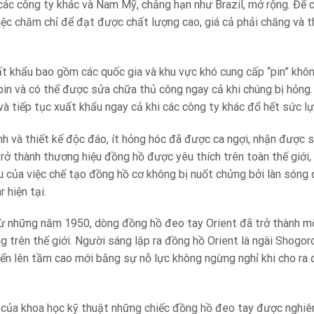
các công ty khác và Nam Mỹ, chẳng hạn như Brazil, mở rộng. Để c
iệc chăm chỉ để đạt được chất lượng cao, giá cả phải chăng và th
t khẩu bao gồm các quốc gia và khu vực khó cung cấp “pin” khôn
in và có thể được sửa chữa thủ công ngay cả khi chúng bị hỏng. 
và tiếp tục xuất khẩu ngay cả khi các công ty khác đổ hết sức l
h và thiết kế độc đáo, ít hỏng hóc đã được ca ngợi, nhận được 
trở thành thương hiệu đồng hồ được yêu thích trên toàn thế giới,
u của việc chế tạo đồng hồ cơ không bị nuốt chửng bởi làn sóng
r hiện tại.
ừ những năm 1950, dòng đồng hồ đeo tay Orient đã trở thành m
g trên thế giới. Người sáng lập ra đồng hồ Orient là ngài Shogo
riển lên tầm cao mới bằng sự nỗ lực không ngừng nghỉ khi cho ra
n của khoa học kỹ thuật những chiếc đồng hồ đeo tay được nghiên