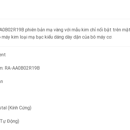
0B02R19B phiên bản mạ vàng với mẫu kim chỉ nổi bật trên mặt
vỏ máy kim loại mạ bạc kiểu dáng dày dặn của bô máy cơ.
ent
ẩm: RA-AA0B02R19B
ản
stal (Kính Cứng)
(Tự Động)