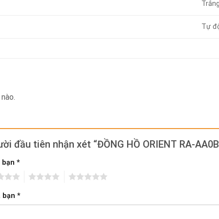
Trắn
Tự đ
 nào.
gười đầu tiên nhận xét “ĐỒNG HỒ ORIENT RA-AA0
a bạn
*
4
5
a bạn
*