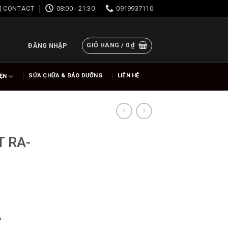
CONTACT
08:00 - 21:30
0919937110
GIỎ HÀNG /
0
₫
ĐĂNG NHẬP
SỬA CHỮA & BẢO DƯỠNG
LIÊN HỆ
IỆN
T RA-
%