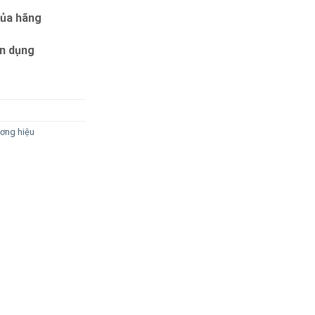
của hãng
ín dụng
ơng hiệu