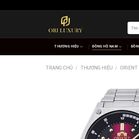
Skip
to
content
Tìm
kiếm:
THƯƠNG HIỆU
ĐỒNG HỒ NAM
ĐỒN
TRANG CHỦ
/
THƯƠNG HIỆU
/
ORIENT