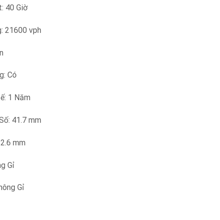
: 40 Giờ
: 21600 vph
n
g: Có
ế: 1 Năm
Số: 41.7 mm
12.6 mm
g Gỉ
hông Gỉ