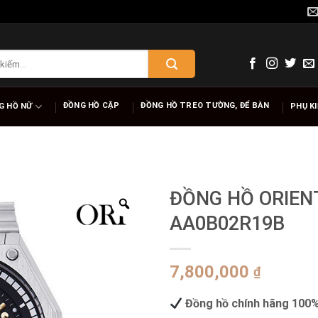
ĐỒNG HỒ CẶP
ĐỒNG HỒ TREO TƯỜNG, ĐỂ BÀN
G HỒ NỮ
PHỤ K
ĐỒNG HỒ ORIEN
AA0B02R19B
7,800,000
₫
Đồng hồ chính hãng 100