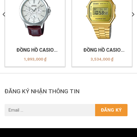
ĐỒNG HỒ CASIO
ĐỒNG HỒ CASIO
MTP-V300L-7AUDF
A168WEGM-9DF
1,893,000
₫
3,534,000
₫
ĐĂNG KÝ NHẬN THÔNG TIN