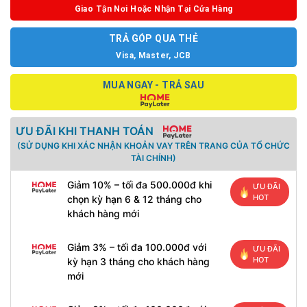
Giao Tận Nơi Hoặc Nhận Tại Cửa Hàng
TRẢ GÓP QUA THẺ
Visa, Master, JCB
MUA NGAY - TRẢ SAU
ƯU ĐÃI KHI THANH TOÁN
(SỬ DỤNG KHI XÁC NHẬN KHOẢN VAY TRÊN TRANG CỦA TỔ CHỨC
TÀI CHÍNH)
Giảm 10% – tối đa 500.000đ khi
ƯU ĐÃI
HOT
chọn kỳ hạn 6 & 12 tháng cho
khách hàng mới
Giảm 3% – tối đa 100.000đ với
ƯU ĐÃI
HOT
kỳ hạn 3 tháng cho khách hàng
mới