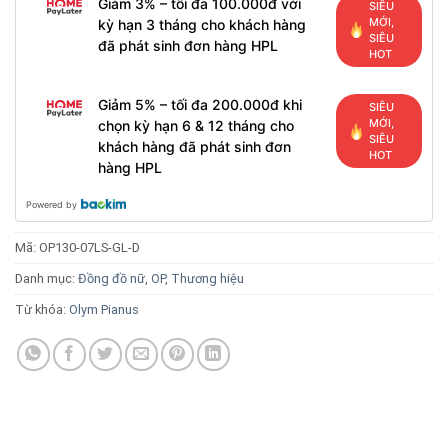
Giảm 3% – tối đa 100.000đ với
SIÊU
MỚI,
kỳ hạn 3 tháng cho khách hàng
SIÊU
đã phát sinh đơn hàng HPL
HOT
Giảm 5% – tối đa 200.000đ khi
SIÊU
MỚI,
chọn kỳ hạn 6 & 12 tháng cho
SIÊU
khách hàng đã phát sinh đơn
HOT
hàng HPL
Powered by
Mã:
OP130-07LS-GL-D
Danh mục:
Đồng đồ nữ
,
OP
,
Thương hiệu
Từ khóa:
Olym Pianus