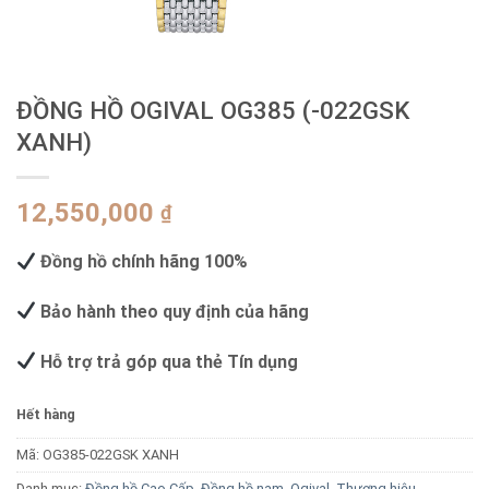
ĐỒNG HỒ OGIVAL OG385 (-022GSK
XANH)
12,550,000
₫
Đồng hồ chính hãng 100%
Bảo hành theo quy định của hãng
Hỗ trợ trả góp qua thẻ Tín dụng
Hết hàng
Mã:
OG385-022GSK XANH
Danh mục:
Đồng hồ Cao Cấp
,
Đồng hồ nam
,
Ogival
,
Thương hiệu