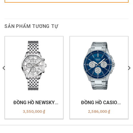
SẢN PHẨM TƯƠNG TỰ
ĐỒNG HỒ NEWSKY
ĐỒNG HỒ CASIO
NS6005G.S01
MTP-1374D-2A3VDF
3,550,000
₫
2,586,000
₫