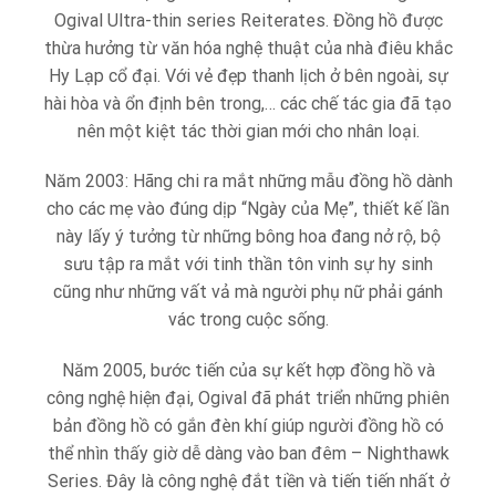
Ogival Ultra-thin series Reiterates. Đồng hồ được
thừa hưởng từ văn hóa nghệ thuật của nhà điêu khắc
Hy Lạp cổ đại. Với vẻ đẹp thanh lịch ở bên ngoài, sự
hài hòa và ổn định bên trong,… các chế tác gia đã tạo
nên một kiệt tác thời gian mới cho nhân loại.
Năm 2003: Hãng chi ra mắt những mẫu đồng hồ dành
cho các mẹ vào đúng dịp “Ngày của Mẹ”, thiết kế lần
này lấy ý tưởng từ những bông hoa đang nở rộ, bộ
sưu tập ra mắt với tinh thần tôn vinh sự hy sinh
cũng như những vất vả mà người phụ nữ phải gánh
vác trong cuộc sống.
Năm 2005, bước tiến của sự kết hợp đồng hồ và
công nghệ hiện đại, Ogival đã phát triển những phiên
bản đồng hồ có gắn đèn khí giúp người đồng hồ có
thể nhìn thấy giờ dễ dàng vào ban đêm – Nighthawk
Series. Đây là công nghệ đắt tiền và tiến tiến nhất ở