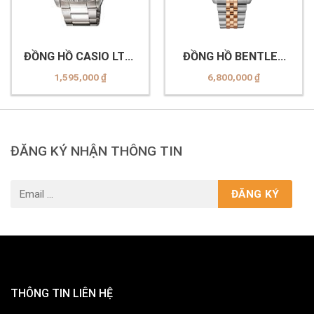
ĐỒNG HỒ CASIO LTP-
ĐỒNG HỒ BENTLEY
1302D-1A1VDF
BL2333 (-10MTDI-R
1,595,000
₫
6,800,000
₫
MSR Nâu)
ĐĂNG KÝ NHẬN THÔNG TIN
THÔNG TIN LIÊN HỆ