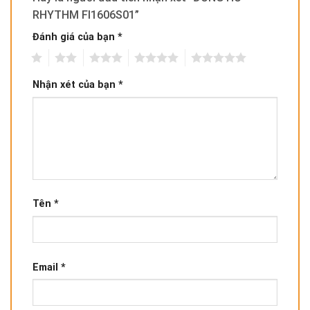
RHYTHM FI1606S01”
Đánh giá của bạn
*
1
2
3
4
5
Nhận xét của bạn
*
Tên
*
Email
*