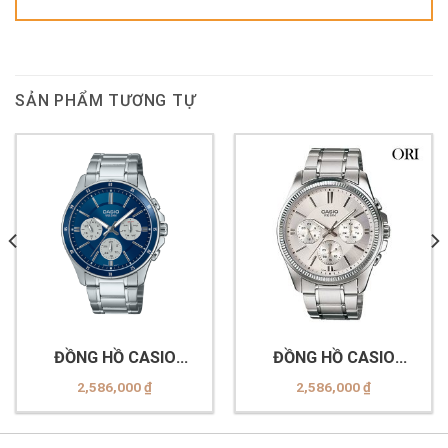
SẢN PHẨM TƯƠNG TỰ
ĐỒNG HỒ CASIO
ĐỒNG HỒ CASIO
MTP-1374D-2A3VDF
MTP-1375D-7AVDF
2,586,000
₫
2,586,000
₫