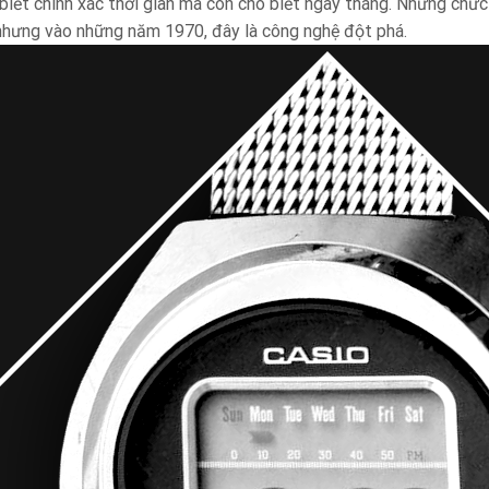
biết chính xác thời gian mà còn cho biết ngày tháng. Những chức
nhưng vào những năm 1970, đây là công nghệ đột phá.