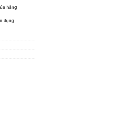
của hãng
ín dụng