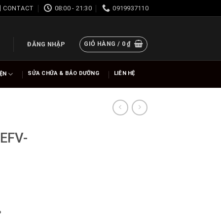
CONTACT
08:00 - 21:30
0919937110
GIỎ HÀNG /
0
₫
ĐĂNG NHẬP
SỬA CHỮA & BẢO DƯỠNG
LIÊN HỆ
IỆN
EFV-
%