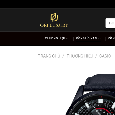
Skip
to
content
Tìm
kiếm:
THƯƠNG HIỆU
ĐỒNG HỒ NAM
ĐỒN
TRANG CHỦ
/
THƯƠNG HIỆU
/
CASIO