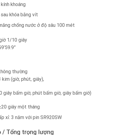
kính khoáng
sau khóa bằng vít
năng chống nước ở độ sâu 100 mét
iờ 1/10 giây
59’59.9”
 thông thường
kim (giờ, phút, giây),
 giây bấm giờ, phút bấm giờ, giây bấm giờ)
 ±20 giây một tháng
xấp xỉ: 3 năm với pin SR920SW
ỏ / Tổng trọng lượng