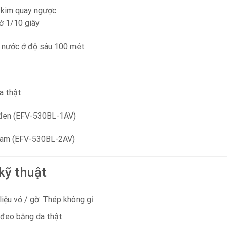
n kim quay ngược
ờ 1/10 giây
g nước ở độ sâu 100 mét
a thật
 đen (EFV-530BL-1AV)
 lam (EFV-530BL-2AV)
kỹ thuật
liệu vỏ / gờ: Thép không gỉ
đeo bằng da thật