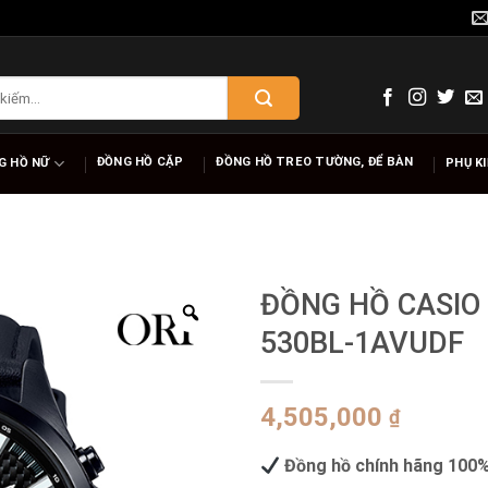
ĐỒNG HỒ CẶP
ĐỒNG HỒ TREO TƯỜNG, ĐỂ BÀN
G HỒ NỮ
PHỤ K
ĐỒNG HỒ CASIO 
530BL-1AVUDF
4,505,000
₫
Đồng hồ chính hãng 100