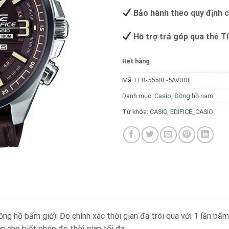
Bảo hành theo quy định 
Hỗ trợ trả góp qua thẻ T
Hết hàng
Mã:
EFR-555BL-5AVUDF
Danh mục:
Casio
,
Đồng hồ nam
Từ khóa:
CASIO
,
EDIFICE_CASIO
hồ bấm giờ): Đo chính xác thời gian đã trôi qua với 1 lần bấm. 
an cho biết phép đo thời gian tối đa.