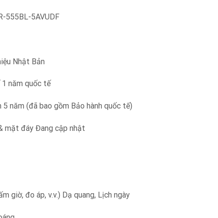
FR-555BL-5AVUDF
hiệu Nhật Bản
 1 năm quốc tế
 5 năm (đã bao gồm Bảo hành quốc tế)
 & mặt đáy Đang cập nhật
ấm giờ, đo áp, v.v.) Dạ quang, Lịch ngày
hoáng