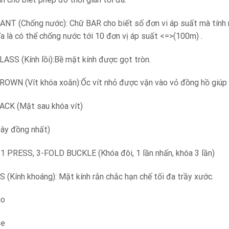
T (Chống nước): Chữ BAR cho biết số đơn vi áp suất mà tính n
a là có thể chống nước tới 10 đơn vị áp suất <=>(100m) .
SS (Kính lồi):Bề mặt kính được gọt tròn.
WN (Vít khóa xoắn):Ốc vít nhỏ được vặn vào vỏ đồng hồ giúp
CK (Mặt sau khóa vít)
ây đồng nhất)
 PRESS, 3-FOLD BUCKLE (Khóa đôi, 1 lần nhấn, khóa 3 lần)
Kính khoáng): Mặt kính rắn chắc hạn chế tối đa trầy xước.
io
ce