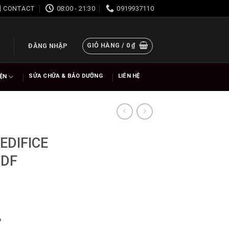
CONTACT
08:00 - 21:30
0919937110
GIỎ HÀNG /
0
₫
ĐĂNG NHẬP
SỬA CHỮA & BẢO DƯỠNG
LIÊN HỆ
IỆN
EDIFICE
UDF
%