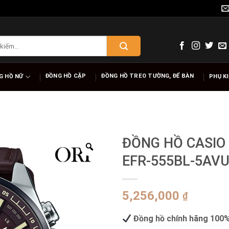
ĐỒNG HỒ CẶP
ĐỒNG HỒ TREO TƯỜNG, ĐỂ BÀN
G HỒ NỮ
PHỤ K
ĐỒNG HỒ CASIO 
EFR-555BL-5AV
5,256,000
₫
Đồng hồ chính hãng 100