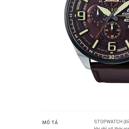
STOPWATCH (Đồng 
MÔ TẢ
khi chỉ số thời gi