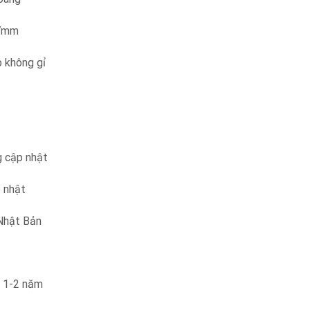
57mm
p không gỉ
g cập nhật
 nhật
Nhật Bản
t 1-2 năm