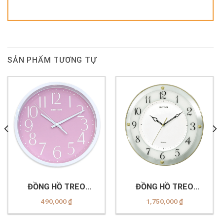
SẢN PHẨM TƯƠNG TỰ
ĐỒNG HỒ TREO
ĐỒNG HỒ TREO
TƯỜNG RHYTHM
TƯỜNG RHYTHM
490,000
₫
1,750,000
₫
CMG625NR13
CMG876NR18