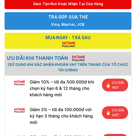
Giao Tận Nơi Hoặc Nhận Tại Cửa Hàng
TRẢ GÓP QUA THẺ
Visa, Master, JCB
MUA NGAY - TRẢ SAU
ƯU ĐÃI KHI THANH TOÁN
(SỬ DỤNG KHI XÁC NHẬN KHOẢN VAY TRÊN TRANG CỦA TỔ CHỨC
TÀI CHÍNH)
Giảm 10% – tối đa 500.000đ khi
ƯU ĐÃI
HOT
chọn kỳ hạn 6 & 12 tháng cho
khách hàng mới
Giảm 3% – tối đa 100.000đ với
ƯU ĐÃI
HOT
kỳ hạn 3 tháng cho khách hàng
mới