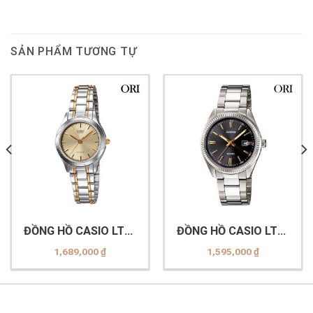
SẢN PHẨM TƯƠNG TỰ
ĐỒNG HỒ CASIO LTP-
ĐỒNG HỒ CASIO LTP-
1275SG-9ADF
1302D-1A2VDF
1,689,000
₫
1,595,000
₫