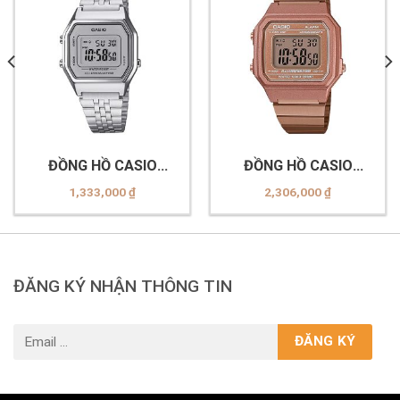
ĐỒNG HỒ CASIO
ĐỒNG HỒ CASIO
LA680WA-7DF
B650WC-5ADF
1,333,000
₫
2,306,000
₫
ĐĂNG KÝ NHẬN THÔNG TIN