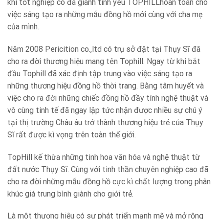
khi tốt nghiệp cô đã giành tình yêu TOPHILLhoàn toàn cho
việc sáng tạo ra những mẫu đồng hồ mới cùng với cha mẹ
của mình.
Năm 2008 Pericition co.,ltd có trụ sở đặt tại Thụy Sĩ đã
cho ra đời thương hiệu mang tên Tophill. Ngay từ khi bắt
đầu Tophill đã xác định tập trung vào việc sáng tạo ra
những thương hiệu đồng hồ thời trang. Bằng tâm huyết và
việc cho ra đời những chiếc đồng hồ đầy tính nghệ thuật và
vô cùng tinh tế đã ngay lập tức nhận được nhiều sự chú ý
tại thị trường Châu âu trở thành thương hiệu trẻ của Thụy
Sĩ rất được kì vọng trên toàn thế giới.
TopHill kế thừa những tinh hoa văn hóa và nghệ thuật từ
đất nước Thụy Sĩ. Cùng với tinh thần chuyên nghiệp cao đã
cho ra đời những mẫu đồng hồ cực kì chất lượng trong phân
khúc giá trung bình giành cho giới trẻ.
Là một thương hiệu có sự phát triển mạnh mẽ và mở rộng