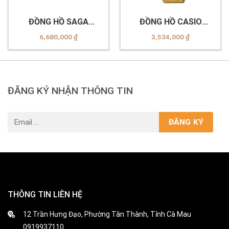
ĐỒNG HỒ SAGA
ĐỒNG HỒ CASIO
53578-SVPKSV-2
A168WEGM-9DF
6,680,000
₫
3,534,000
₫
ĐĂNG KÝ NHẬN THÔNG TIN
THÔNG TIN LIÊN HỆ
12 Trần Hưng Đạo, Phường Tân Thành, Tỉnh Cà Mau
0919937110